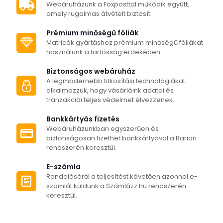
Webáruházunk a Foxposttal működik együtt,
amely rugalmas átvételt biztosít.
Prémium minőségű fóliák
Matricák gyártáshoz prémium minőségű fóliákat
használunk a tartósság érdekében.
Biztonságos webáruház
A legmodernebb titkosítási technológiákat
alkalmazzuk, hogy vásárlóink adatai és
tranzakciói teljes védelmet élvezzenek.
Bankkártyás fizetés
Webáruházunkban egyszerűen és
biztonságosan fizethet bankkártyával a Barion
rendszerén keresztül.
E-számla
Rendeléséről a teljesítést követően azonnal e-
számlát küldünk a Számlázz.hu rendszerén
keresztül.