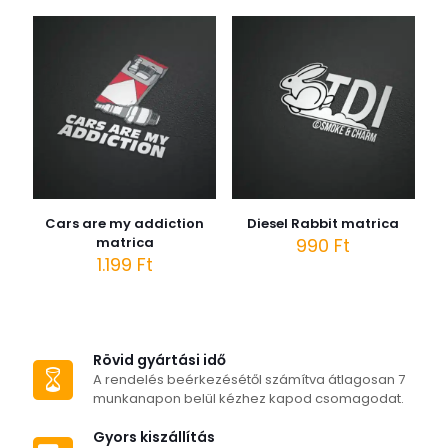
Cars are my addiction
Diesel Rabbit matrica
matrica
990
Ft
1.199
Ft
Rövid gyártási idő
A rendelés beérkezésétől számítva átlagosan 7
munkanapon belül kézhez kapod csomagodat.
Gyors kiszállítás