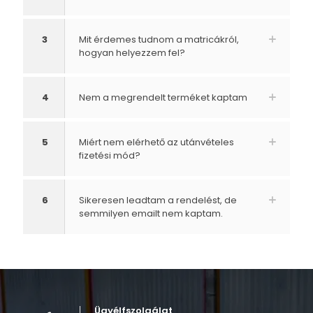
3
Mit érdemes tudnom a matricákról,
hogyan helyezzem fel?
4
Nem a megrendelt terméket kaptam
5
Miért nem elérhető az utánvételes
fizetési mód?
6
Sikeresen leadtam a rendelést, de
semmilyen emailt nem kaptam.
Ügyélfszolgálat