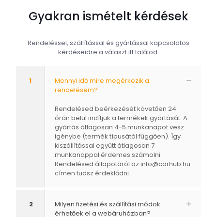
Gyakran ismételt kérdések
Rendeléssel, szállítással és gyártással kapcsolatos
kérdéseidre a választ itt találod.
1
Mennyi idő mire megérkezik a
rendelésem?
Rendelésed beérkezését követően 24
órán belül indítjuk a termékek gyártását. A
gyártás átlagosan 4-5 munkanapot vesz
igénybe (termék típusától függően). Így
kiszállítással együtt átlagosan 7
munkanappal érdemes számolni.
Rendelésed állapotáról az
info@carhub.hu
címen tudsz érdeklődni.
2
Milyen fizetési és szállítási módok
érhetőek el a webáruházban?