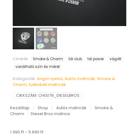
Címkék:
Smoke & Charm
tdi club
tdi power
vágott
variálható szín és méret
Kategóriák:
Angol nyelvű
,
Autós matricák
,
Smoke &
Charm
,
Szélvédő matricák
CIKKSZÁM:
CH0079_DIESELBROS
Kezdőlap
/
Shop
/
Autós matricák
/
Smoke &
Charm
/
Diesel Bros matrica
Ártartomány:
1.390
Ft
–
5.690
Ft
1.390 Ft