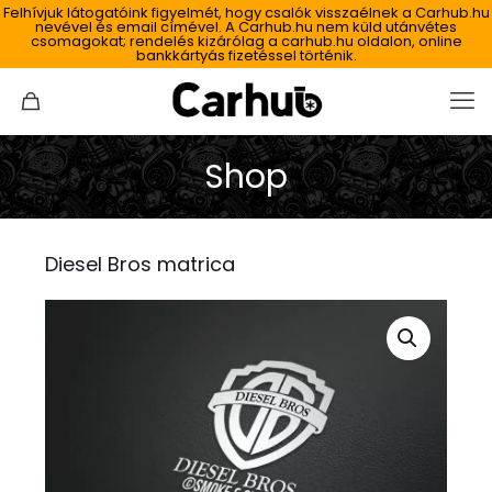
Felhívjuk látogatóink figyelmét, hogy csalók visszaélnek a Carhub.hu
nevével és email címével. A Carhub.hu nem küld utánvétes
csomagokat; rendelés kizárólag a carhub.hu oldalon, online
bankkártyás fizetéssel történik.
Shop
Diesel Bros matrica