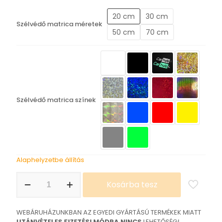
-
20 cm
30 cm
5.690 Ft
Szélvédő matrica méretek
50 cm
70 cm
Szélvédő matrica színek
Alaphelyzetbe állítás
Diesel
Kosárba tesz
Bros
matrica
mennyiség
WEBÁRUHÁZUNKBAN AZ EGYEDI GYÁRTÁSÚ TERMÉKEK MIATT
UTÁNVÉTELES FIZETÉSI MÓDRA NINCS
LEHETŐSÉG!