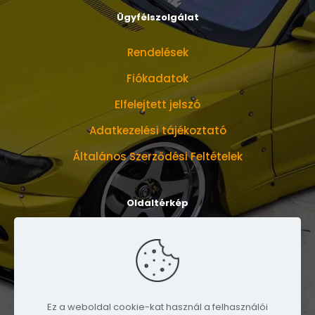
Ügyfélszolgálat
Rendelések
Fiókadatok
Elfelejtett jelszó
Adatkezelési tájékoztató
Általános Szerződési Feltételek
Oldaltérkép
Bemutatkozunk
Mérettáblázat
Social
Ez a weboldal cookie-kat használ a felhasználói