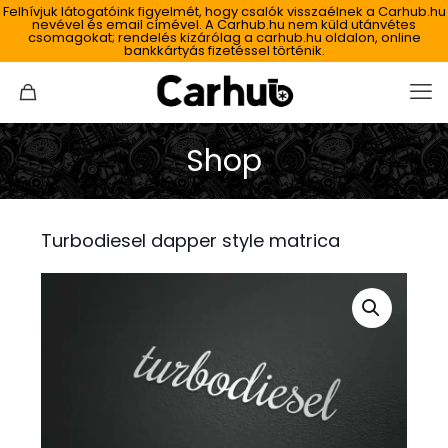
Felhívjuk látogatóink figyelmét, hogy csalók visszaélnek a Carhub.hu
nevével és email címével. A Carhub.hu nem küld utánvétes
csomagokat; rendelés kizárólag a carhub.hu oldalon, online
bankkártyás fizetéssel történik.
Shop
Turbodiesel dapper style matrica