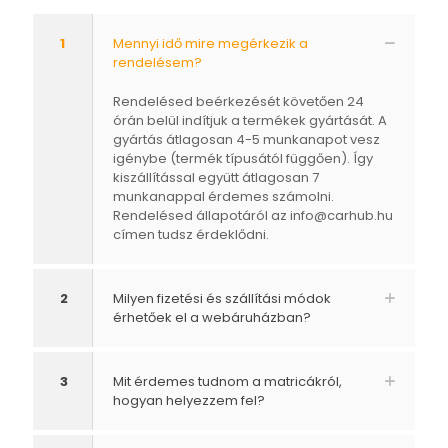
1
Mennyi idő mire megérkezik a
rendelésem?
Rendelésed beérkezését követően 24
órán belül indítjuk a termékek gyártását. A
gyártás átlagosan 4-5 munkanapot vesz
igénybe (termék típusától függően). Így
kiszállítással együtt átlagosan 7
munkanappal érdemes számolni.
Rendelésed állapotáról az
info@carhub.hu
címen tudsz érdeklődni.
2
Milyen fizetési és szállítási módok
érhetőek el a webáruházban?
3
Mit érdemes tudnom a matricákról,
hogyan helyezzem fel?