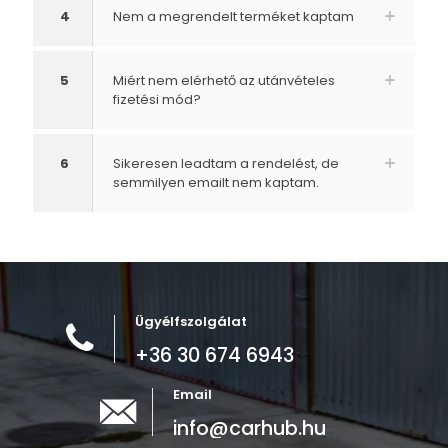
4
Nem a megrendelt terméket kaptam
5
Miért nem elérhető az utánvételes
fizetési mód?
6
Sikeresen leadtam a rendelést, de
semmilyen emailt nem kaptam.
Ügyélfszolgálat
+36 30 674 6943
Email
info@carhub.hu