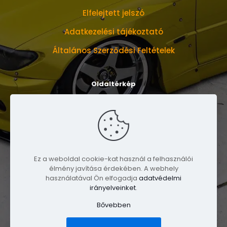
Elfelejtett jelszó
Adatkezelési tájékoztató
Általános Szerződési Feltételek
Oldaltérkép
Bemutatkozunk
Mérettáblázat
Social
Ez a weboldal cookie-kat használ a felhasználói
Rendezvények
élmény javítása érdekében. A webhely
használatával Ön elfogadja
adatvédelmi
Adománygyűjtések
irányelveinket
.
Bővebben