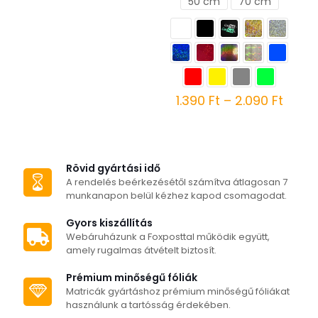
50 cm
70 cm
Ártar
1.390
Ft
–
2.090
Ft
1.390 
Ennek
-
a
2.090
terméknek
több
Rövid gyártási idő
variációja
A rendelés beérkezésétől számítva átlagosan 7
van.
munkanapon belül kézhez kapod csomagodat.
A
változatok
Gyors kiszállítás
a
Webáruházunk a Foxposttal működik együtt,
termékoldalon
amely rugalmas átvételt biztosít.
választhatók
ki
Prémium minőségű fóliák
Matricák gyártáshoz prémium minőségű fóliákat
használunk a tartósság érdekében.