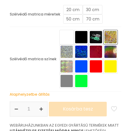
-
20 cm
30 cm
5.690 Ft
Szélvédő matrica méretek
50 cm
70 cm
Szélvédő matrica színek
Alaphelyzetbe állítás
Turbodiesel
Kosárba tesz
dapper
style
matrica
WEBÁRUHÁZUNKBAN AZ EGYEDI GYÁRTÁSÚ TERMÉKEK MIATT
mennyiség
UTÁNVÉTELES FIZETÉSI MÓDRA NINCS
LEHETŐSÉG!