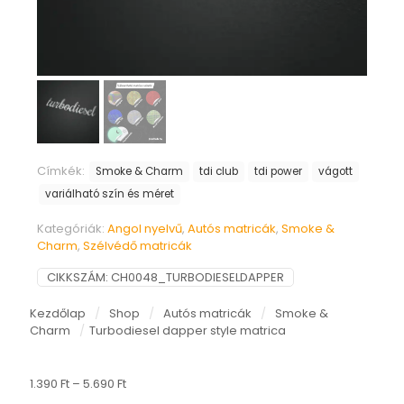
Címkék:
Smoke & Charm
tdi club
tdi power
vágott
variálható szín és méret
Kategóriák:
Angol nyelvű
,
Autós matricák
,
Smoke &
Charm
,
Szélvédő matricák
CIKKSZÁM:
CH0048_TURBODIESELDAPPER
Kezdőlap
/
Shop
/
Autós matricák
/
Smoke &
Charm
/
Turbodiesel dapper style matrica
Ártartomány:
1.390
Ft
–
5.690
Ft
1.390 Ft