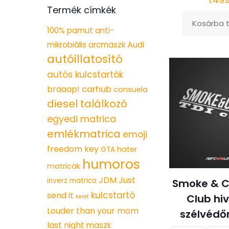
Termék címkék
Kosárba 
100% pamut
anti-
Audi
mikrobiális
arcmaszk
autóillatosító
autós kulcstartók
braaap!
carhub
consuela
diesel találkozó
egyedi matrica
emlékmatrica
emoji
freedom key
hater
GTA
humoros
matricák
JDM
Just
inverz matrica
Smoke & C
kulcstartó
send it
Club hi
keret
Louder than your mom
szélvédő
last night
maszk