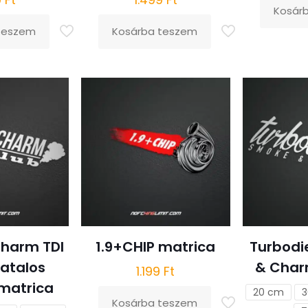
Kosár
teszem
Kosárba teszem
harm TDI
1.9+CHIP matrica
Turbodi
vatalos
& Char
1.199
Ft
matrica
20 cm
3
Kosárba teszem