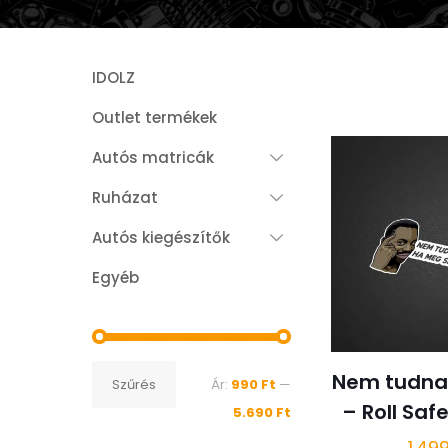
IDOLZ
Outlet termékek
Autós matricák
Ruházat
Autós kiegészítők
Egyéb
Min
Max
Nem tudnak
Szűrés
Ár:
990 Ft
—
ár
ár
– Roll Saf
5.690 Ft
1.49