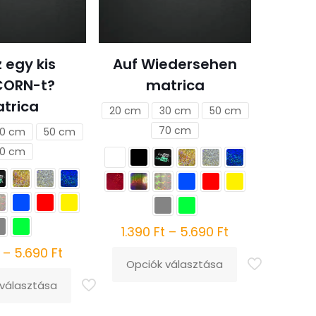
alon
tók
 egy kis
Auf Wiedersehen
CORN-t?
matrica
trica
20 cm
30 cm
50 cm
70 cm
0 cm
50 cm
0 cm
Ártartomány:
1.390
Ft
–
5.690
Ft
1.390 Ft
Ártartomány:
–
5.690
Ft
Opciók választása
-
1.390 Ft
Ennek
 választása
5.690 Ft
-
a
5.690 Ft
terméknek