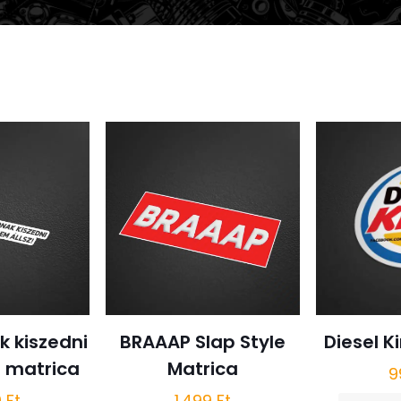
 kiszedni
BRAAAP Slap Style
Diesel K
e matrica
Matrica
9
9
Ft
1.499
Ft