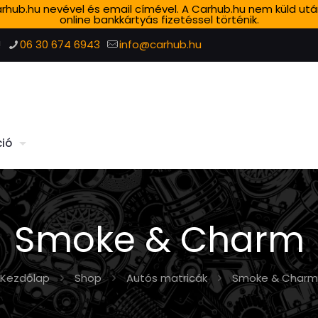
 Carhub.hu nevével és email címével. A Carhub.hu nem küld ut
online bankkártyás fizetéssel történik.
!
06 30 674 6943
info@carhub.hu
ió
Smoke & Charm
Kezdőlap
Shop
Autós matricák
Smoke & Charm