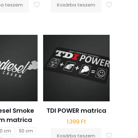
ba teszem
Kosárba teszem
esel Smoke
TDI POWER matrica
m matrica
1.399
Ft
0 cm
50 cm
Kosárba teszem