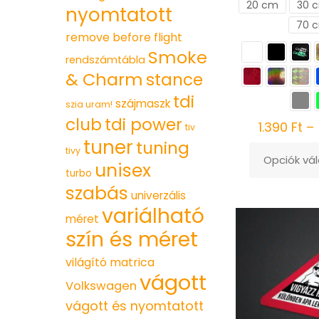
20 cm
30 
nyomtatott
70 
remove before flight
Smoke
rendszámtábla
& Charm
stance
tdi
szájmaszk
szia uram!
club
tdi power
1.390
Ft
–
tiv
tuner
tuning
tivy
Opciók vá
unisex
Ennek
turbo
szabás
a
univerzális
variálható
terméknek
méret
több
szín és méret
variációja
világító matrica
van.
vágott
Volkswagen
A
vágott és nyomtatott
változatok