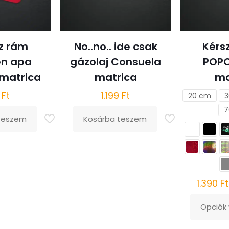
termékold
választha
on
ki
z rám
No..no.. ide csak
Kérsz
en apa
gázolaj Consuela
POP
 matrica
matrica
ma
9
Ft
1.199
Ft
20 cm
3
7
teszem
Kosárba teszem
1.390
Ft
Opciók
Ennek
a