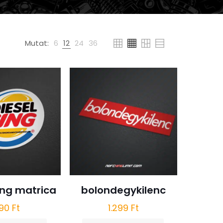
Mutat:
6
12
24
36
ing matrica
bolondegykilenc
90
Ft
1.299
Ft