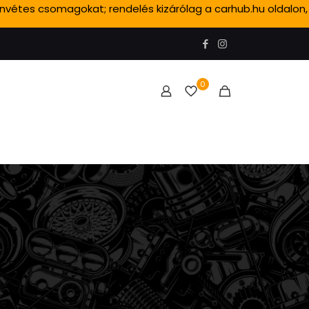
ánvétes csomagokat; rendelés kizárólag a carhub.hu oldalon,
0