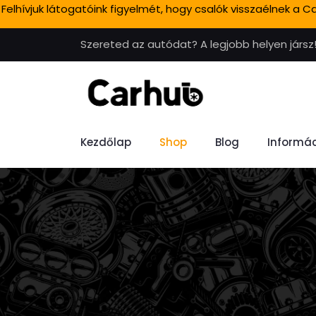
Felhívjuk látogatóink figyelmét, hogy csalók visszaélnek a
Szereted az autódat? A legjobb helyen jársz
Kezdőlap
Shop
Blog
Informác