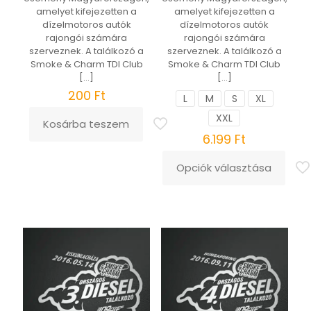
amelyet kifejezetten a
amelyet kifejezetten a
dízelmotoros autók
dízelmotoros autók
rajongói számára
rajongói számára
szerveznek. A találkozó a
szerveznek. A találkozó a
Smoke & Charm TDI Club
Smoke & Charm TDI Club
[…]
[…]
200
Ft
L
M
S
XL
XXL
Kosárba teszem
6.199
Ft
Opciók választása
Ennek
a
terméknek
több
variációja
van.
A
változatok
a
termékoldalon
választhatók