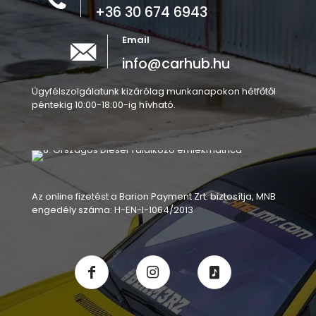
+36 30 674 6943
Email
info@carhub.hu
Ügyfélszolgálatunk kizárólag munkanapokon hétfőtől
péntekig 10:00-18:00-ig hívható.
Az online fizetést a Barion Payment Zrt. biztosítja, MNB
engedély száma: H-EN-I-1064/2013