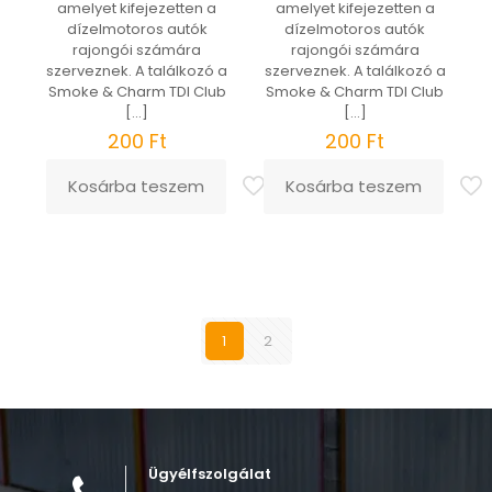
amelyet kifejezetten a
amelyet kifejezetten a
dízelmotoros autók
dízelmotoros autók
rajongói számára
rajongói számára
szerveznek. A találkozó a
szerveznek. A találkozó a
Smoke & Charm TDI Club
Smoke & Charm TDI Club
[…]
[…]
200
Ft
200
Ft
Kosárba teszem
Kosárba teszem
1
2
Ügyélfszolgálat