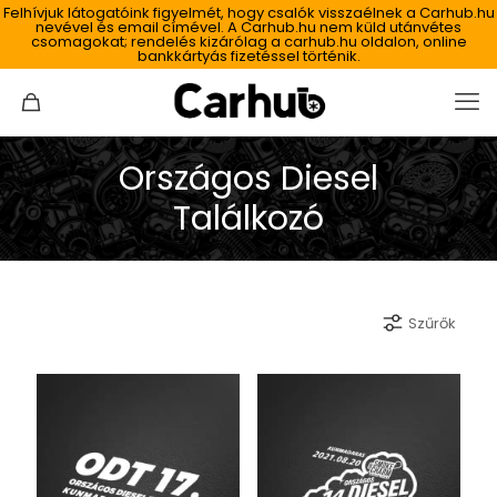
Felhívjuk látogatóink figyelmét, hogy csalók visszaélnek a Carhub.hu
nevével és email címével. A Carhub.hu nem küld utánvétes
csomagokat; rendelés kizárólag a carhub.hu oldalon, online
bankkártyás fizetéssel történik.
Országos Diesel
Találkozó
Szűrők