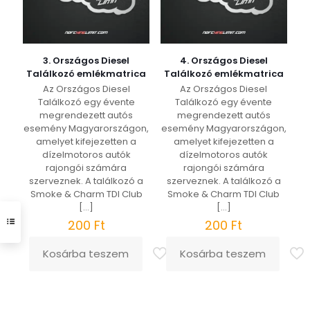
ki
3. Országos Diesel
4. Országos Diesel
Találkozó emlékmatrica
Találkozó emlékmatrica
Az Országos Diesel
Az Országos Diesel
Találkozó egy évente
Találkozó egy évente
megrendezett autós
megrendezett autós
esemény Magyarországon,
esemény Magyarországon,
amelyet kifejezetten a
amelyet kifejezetten a
dízelmotoros autók
dízelmotoros autók
rajongói számára
rajongói számára
szerveznek. A találkozó a
szerveznek. A találkozó a
Smoke & Charm TDI Club
Smoke & Charm TDI Club
[…]
[…]
200
Ft
200
Ft
Kosárba teszem
Kosárba teszem