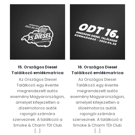
15. Országos Diesel
16. Országos Diesel
Találkozó emlékmatrica
Találkozó emlékmatrica
Az Országos Diesel
Az Országos Diesel
Találkozó egy évente
Találkozó egy évente
megrendezett autós
megrendezett autós
esemény Magyarországon,
esemény Magyarországon,
amelyet kifejezetten a
amelyet kifejezetten a
dízelmotoros autók
dízelmotoros autók
rajongói számára
rajongói számára
szerveznek. A találkozó a
szerveznek. A találkozó a
Smoke & Charm TDI Club
Smoke & Charm TDI Club
[…]
[…]