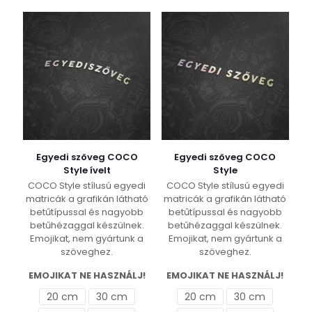
variációja
van.
van.
A
A
változatok
változatok
a
a
termékoldalon
termékoldalon
választhatók
választhatók
ki
ki
Egyedi szöveg COCO
Egyedi szöveg COCO
Style ívelt
Style
COCO Style stílusú egyedi
COCO Style stílusú egyedi
matricák a grafikán látható
matricák a grafikán látható
betűtípussal és nagyobb
betűtípussal és nagyobb
betűhézaggal készülnek.
betűhézaggal készülnek.
Emojikat, nem gyártunk a
Emojikat, nem gyártunk a
szöveghez.
szöveghez.
EMOJIKAT NE HASZNÁLJ!
EMOJIKAT NE HASZNÁLJ!
20 cm
30 cm
20 cm
30 cm