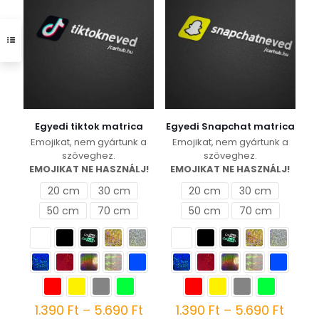
A
A
változatok
változatok
a
a
termékoldalon
termékoldalon
választhatók
választhatók
ki
ki
Egyedi tiktok matrica
Egyedi Snapchat matrica
Emojikat, nem gyártunk a
Emojikat, nem gyártunk a
szöveghez.
szöveghez.
EMOJIKAT NE HASZNÁLJ!
EMOJIKAT NE HASZNÁLJ!
20 cm
30 cm
20 cm
30 cm
50 cm
70 cm
50 cm
70 cm
Ártartomány:
Ártar
1.390
Ft
–
5.690
Ft
1.390
Ft
–
5.690
Ft