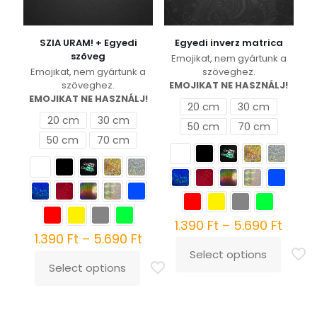
SZIA URAM! + Egyedi
Egyedi inverz matrica
szöveg
Emojikat, nem gyártunk a
Emojikat, nem gyártunk a
szöveghez.
szöveghez.
EMOJIKAT NE HASZNÁLJ!
EMOJIKAT NE HASZNÁLJ!
20 cm
30 cm
20 cm
30 cm
50 cm
70 cm
50 cm
70 cm
Ártar
1.390
Ft
–
5.690
Ft
Ártartomány:
1.390 
1.390
Ft
–
5.690
Ft
1.390 Ft
-
Select options
Ennek
-
5.690
Select options
Ennek
a
5.690 Ft
a
terméknek
terméknek
több
több
variációja