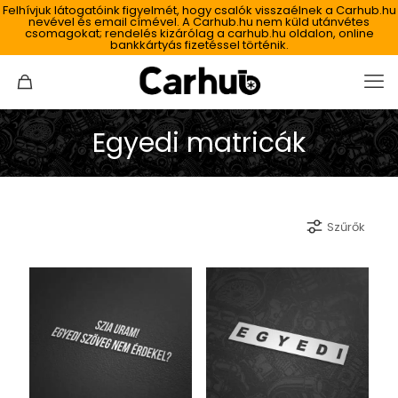
Felhívjuk látogatóink figyelmét, hogy csalók visszaélnek a Carhub.hu
nevével és email címével. A Carhub.hu nem küld utánvétes
csomagokat; rendelés kizárólag a carhub.hu oldalon, online
bankkártyás fizetéssel történik.
Egyedi matricák
Szűrők