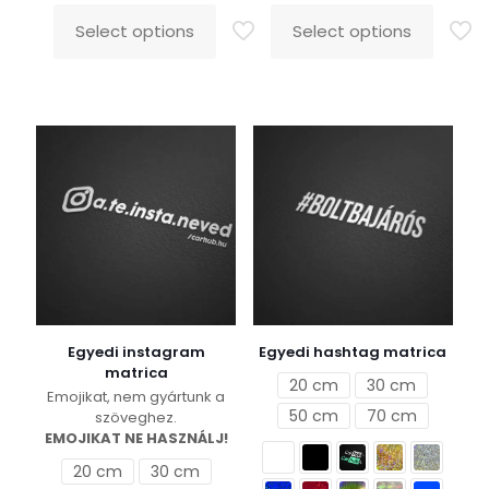
1.390 Ft
1.390 
-
-
Select options
Select options
Ennek
Ennek
5.690 Ft
5.690
a
a
terméknek
terméknek
több
több
variációja
variációja
van.
van.
A
A
változatok
változatok
a
a
termékoldalon
termékoldalon
választhatók
választhatók
ki
ki
Egyedi instagram
Egyedi hashtag matrica
matrica
20 cm
30 cm
Emojikat, nem gyártunk a
50 cm
70 cm
szöveghez.
EMOJIKAT NE HASZNÁLJ!
20 cm
30 cm