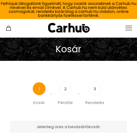
Felhívjuk látogatóink figyelmét, hogy csalók visszaélnek a Carhub.hu
nevével és email címével. A Carhub.hu nem küld utánvétes
csomagokat; rendelés kizárólag a carhub.hu oldalon, online
bankkártyás fizetéssel történik.
Kosár
1
2
3
Kosár
Pénztár
Rendelés
Jelenleg üres a bevásárlókosár.