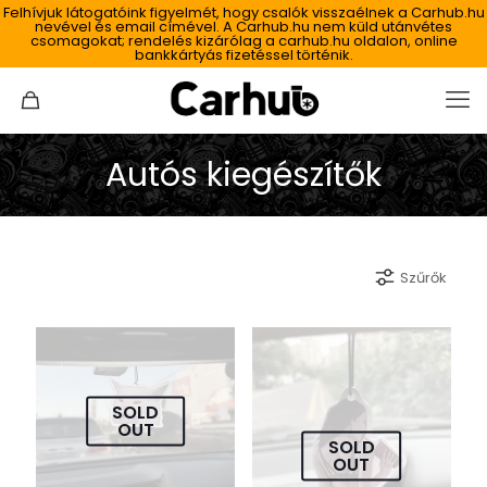
Felhívjuk látogatóink figyelmét, hogy csalók visszaélnek a Carhub.hu
nevével és email címével. A Carhub.hu nem küld utánvétes
csomagokat; rendelés kizárólag a carhub.hu oldalon, online
bankkártyás fizetéssel történik.
Autós kiegészítők
Szűrők
SOLD
OUT
SOLD
OUT