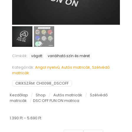
Címkék:
vágott
variálható szín és méret
Kategóriák:
Angol nyelvű
,
Autós matricák
,
Szélvédő
matricák
CIKKSZÁM:
CH0098_DSCOFF
Kezdőlap
/
Shop
/
Autós matricák
/
Szélvédő
matricák
/
DSC:OFF FUN:ON matrica
Ártartomány:
1.390
Ft
–
5.690
Ft
1.390 Ft
-