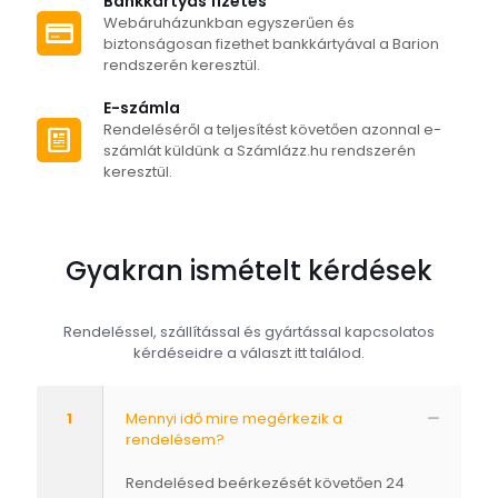
Bankkártyás fizetés
Webáruházunkban egyszerűen és
biztonságosan fizethet bankkártyával a Barion
rendszerén keresztül.
E-számla
Rendeléséről a teljesítést követően azonnal e-
számlát küldünk a Számlázz.hu rendszerén
keresztül.
Gyakran ismételt kérdések
Rendeléssel, szállítással és gyártással kapcsolatos
kérdéseidre a választ itt találod.
1
Mennyi idő mire megérkezik a
rendelésem?
Rendelésed beérkezését követően 24