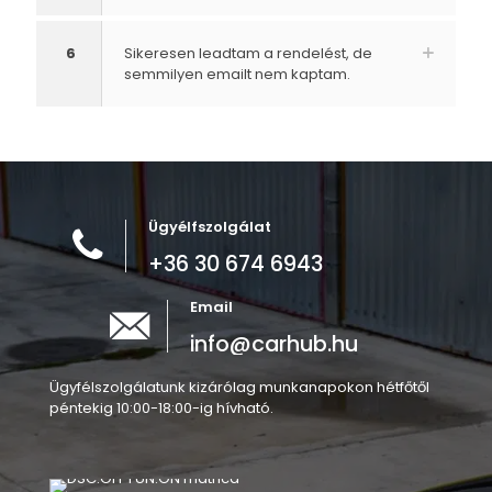
6
Sikeresen leadtam a rendelést, de
semmilyen emailt nem kaptam.
Ügyélfszolgálat
+36 30 674 6943
Email
info@carhub.hu
Ügyfélszolgálatunk kizárólag munkanapokon hétfőtől
péntekig 10:00-18:00-ig hívható.