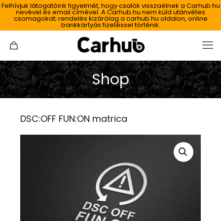
Felhívjuk látogatóink figyelmét, hogy csalók visszaélnek a Carhub.hu
nevével és email címével. A Carhub.hu nem küld utánvétes
csomagokat; rendelés kizárólag a carhub.hu oldalon, online
bankkártyás fizetéssel történik.
Shop
DSC:OFF FUN:ON matrica