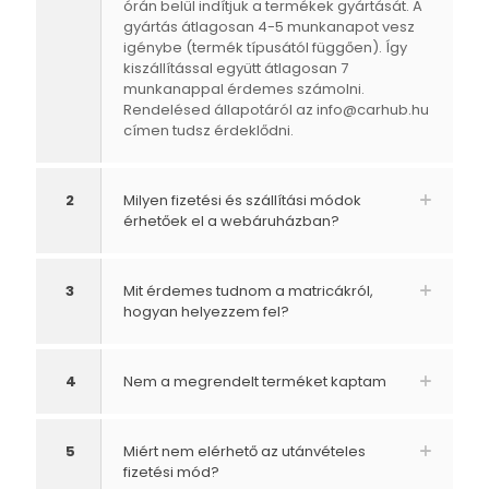
órán belül indítjuk a termékek gyártását. A
gyártás átlagosan 4-5 munkanapot vesz
igénybe (termék típusától függően). Így
kiszállítással együtt átlagosan 7
munkanappal érdemes számolni.
Rendelésed állapotáról az
info@carhub.hu
címen tudsz érdeklődni.
2
Milyen fizetési és szállítási módok
érhetőek el a webáruházban?
3
Mit érdemes tudnom a matricákról,
hogyan helyezzem fel?
4
Nem a megrendelt terméket kaptam
5
Miért nem elérhető az utánvételes
fizetési mód?