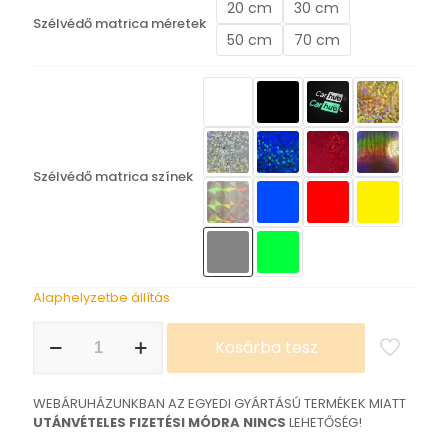
20 cm
30 cm
5.690 Ft
Szélvédő matrica méretek
50 cm
70 cm
Szélvédő matrica színek
Alaphelyzetbe állítás
DSC:OFF
Kosárba tesz
FUN:ON
matrica
mennyiség
WEBÁRUHÁZUNKBAN AZ EGYEDI GYÁRTÁSÚ TERMÉKEK MIATT
UTÁNVÉTELES FIZETÉSI MÓDRA NINCS
LEHETŐSÉG!