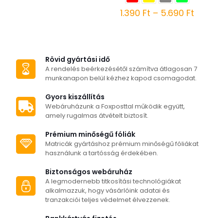
Ártar
1.390
Ft
–
5.690
Ft
1.390 
Ennek
-
a
5.690
terméknek
több
Rövid gyártási idő
variációja
A rendelés beérkezésétől számítva átlagosan 7
van.
munkanapon belül kézhez kapod csomagodat.
A
változatok
Gyors kiszállítás
a
Webáruházunk a Foxposttal működik együtt,
termékoldalon
amely rugalmas átvételt biztosít.
választhatók
ki
Prémium minőségű fóliák
Matricák gyártáshoz prémium minőségű fóliákat
használunk a tartósság érdekében.
Biztonságos webáruház
A legmodernebb titkosítási technológiákat
alkalmazzuk, hogy vásárlóink adatai és
tranzakciói teljes védelmet élvezzenek.