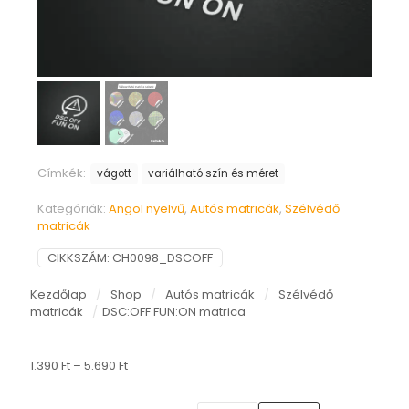
Címkék:
vágott
variálható szín és méret
Kategóriák:
Angol nyelvű
,
Autós matricák
,
Szélvédő
matricák
CIKKSZÁM:
CH0098_DSCOFF
Kezdőlap
/
Shop
/
Autós matricák
/
Szélvédő
matricák
/
DSC:OFF FUN:ON matrica
Ártartomány:
1.390
Ft
–
5.690
Ft
1.390 Ft
-