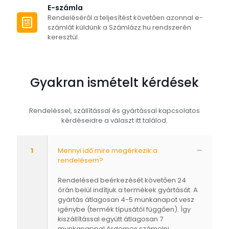
E-számla
Rendeléséről a teljesítést követően azonnal e-
számlát küldünk a Számlázz.hu rendszerén
keresztül.
Gyakran ismételt kérdések
Rendeléssel, szállítással és gyártással kapcsolatos
kérdéseidre a választ itt találod.
1
Mennyi idő mire megérkezik a
rendelésem?
Rendelésed beérkezését követően 24
órán belül indítjuk a termékek gyártását. A
gyártás átlagosan 4-5 munkanapot vesz
igénybe (termék típusától függően). Így
kiszállítással együtt átlagosan 7
munkanappal érdemes számolni.