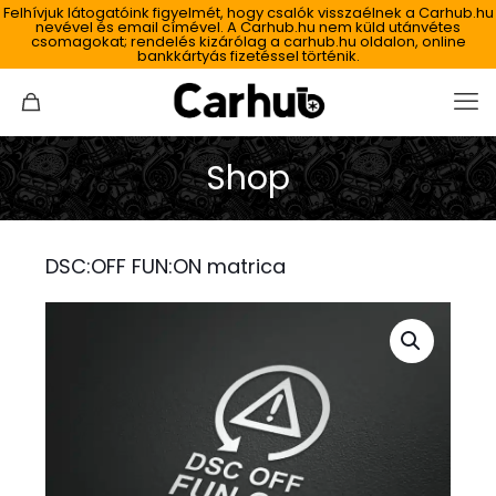
Felhívjuk látogatóink figyelmét, hogy csalók visszaélnek a Carhub.hu
nevével és email címével. A Carhub.hu nem küld utánvétes
csomagokat; rendelés kizárólag a carhub.hu oldalon, online
bankkártyás fizetéssel történik.
Shop
DSC:OFF FUN:ON matrica