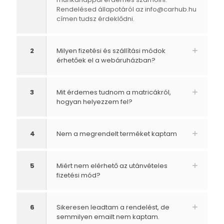
Rendelésed állapotáról az
info@carhub.hu
címen tudsz érdeklődni.
2
Milyen fizetési és szállítási módok
érhetőek el a webáruházban?
3
Mit érdemes tudnom a matricákról,
hogyan helyezzem fel?
4
Nem a megrendelt terméket kaptam
5
Miért nem elérhető az utánvételes
fizetési mód?
6
Sikeresen leadtam a rendelést, de
semmilyen emailt nem kaptam.