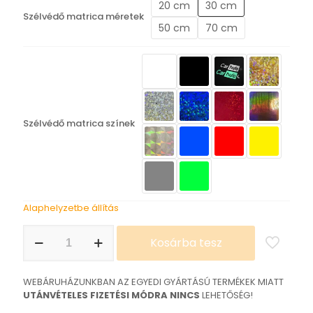
20 cm
30 cm
5.690 Ft
Szélvédő matrica méretek
50 cm
70 cm
Szélvédő matrica színek
Alaphelyzetbe állítás
DSC:OFF
Kosárba tesz
FUN:ON
matrica
mennyiség
WEBÁRUHÁZUNKBAN AZ EGYEDI GYÁRTÁSÚ TERMÉKEK MIATT
UTÁNVÉTELES FIZETÉSI MÓDRA NINCS
LEHETŐSÉG!