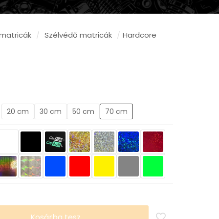
matricák
/
Szélvédő matricák
/
Hardcore
y:
20 cm
30 cm
50 cm
70 cm
Kosárba tesz