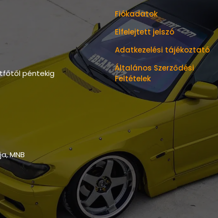
Fiókadatok
Elfelejtett jelszó
Adatkezelési tájékoztató
Általános Szerződési
tfőtől péntekig
Feltételek
tja, MNB