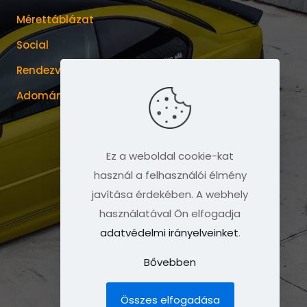
Mérettáblázat
Social
Rendezvények
Adománygyűjtések
Ez a weboldal cookie-kat
használ a felhasználói élmény
javítása érdekében. A webhely
használatával Ön elfogadja
adatvédelmi irányelveinket
.
Bővebben
Összes elfogadása