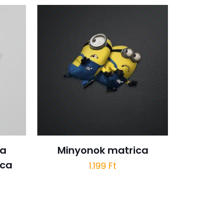
 a
Minyonok matrica
ica
1.199
Ft