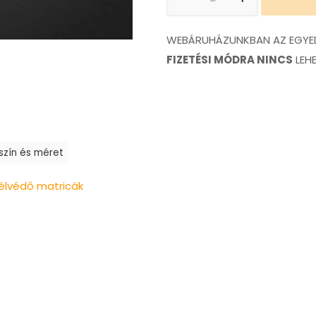
Haters
matrica
WEBÁRUHÁZUNKBAN AZ EGYED
mennyiség
FIZETÉSI MÓDRA NINCS
LEH
 szín és méret
élvédő matricák