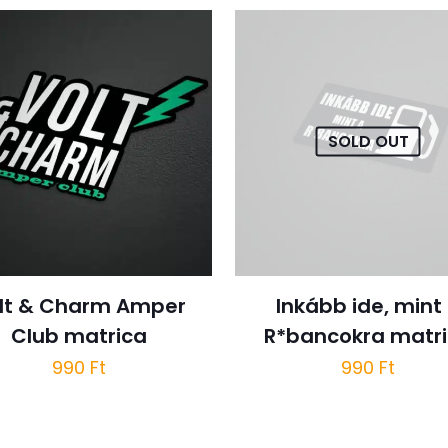
SOLD OUT
lt & Charm Amper
Inkább ide, mint
Club matrica
R*bancokra matr
990
Ft
990
Ft