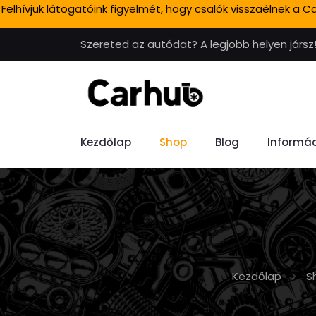
Felhívjuk látogatóink figyelmét, hogy csalók visszaélnek a
Szereted az autódat? A legjobb helyen jársz
Kezdőlap
Shop
Blog
Informác
Kezdőlap
S