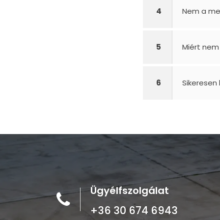
4
Nem a me
5
Miért nem
6
Sikeresen
Ügyélfszolgálat
+36 30 674 6943