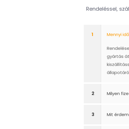
Rendeléssel, szál
1
Mennyi id
Rendelésed
gyártás á
kiszállít
állapotáró
2
Milyen fiz
3
Mit érdem