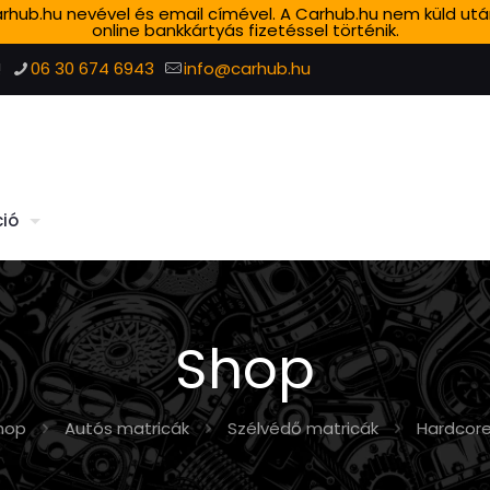
 Carhub.hu nevével és email címével. A Carhub.hu nem küld ut
online bankkártyás fizetéssel történik.
!
06 30 674 6943
info@carhub.hu
ió
Shop
hop
Autós matricák
Szélvédő matricák
Hardcore