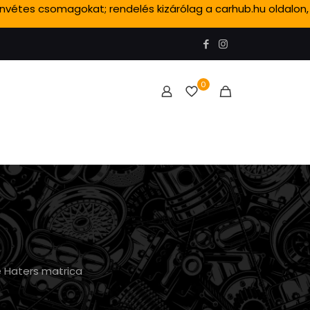
ánvétes csomagokat; rendelés kizárólag a carhub.hu oldalon,
0
 Haters matrica