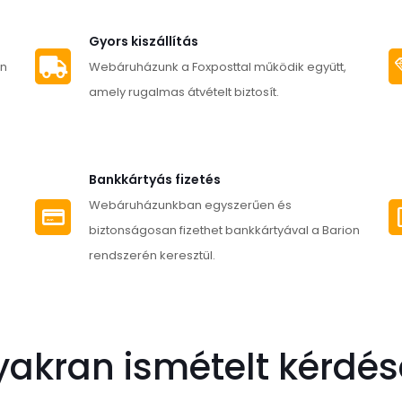
Gyors kiszállítás
an
Webáruházunk a Foxposttal működik együtt,
amely rugalmas átvételt biztosít.
Bankkártyás fizetés
Webáruházunkban egyszerűen és
biztonságosan fizethet bankkártyával a Barion
rendszerén keresztül.
yakran ismételt kérdés