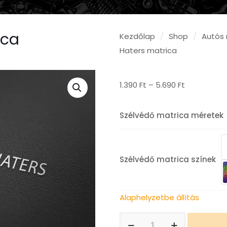
ica
Kezdőlap
/
Shop
/
Autós 
Haters matrica
Ártartomán
1.390
Ft
–
5.690
Ft
1.390 Ft
-
Szélvédő matrica méretek
5.690 Ft
Szélvédő matrica színek
Alaphelyzetbe állítás
Hardcore