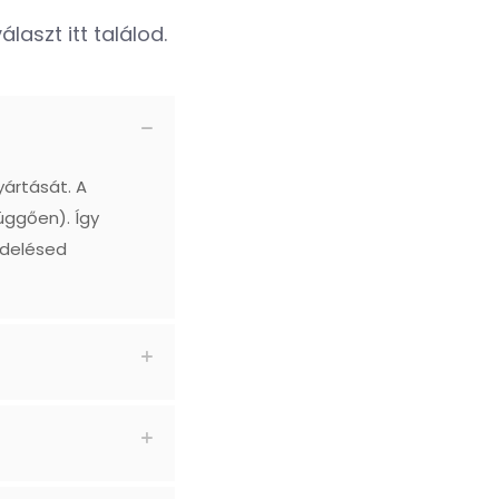
laszt itt találod.
yártását. A
üggően). Így
ndelésed