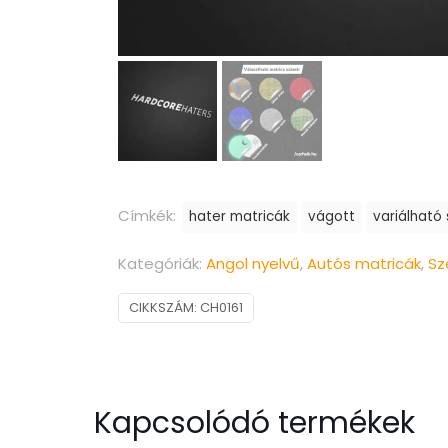
Címkék:
hater matricák
vágott
variálható
Kategóriák:
Angol nyelvű
,
Autós matricák
,
Sz
CIKKSZÁM:
CH0161
Kapcsolódó termékek