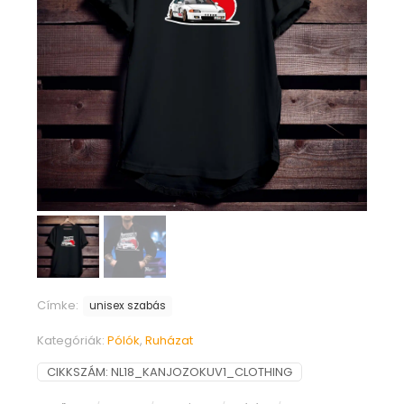
Címke:
unisex szabás
Kategóriák:
Pólók
,
Ruházat
CIKKSZÁM:
NL18_KANJOZOKUV1_CLOTHING