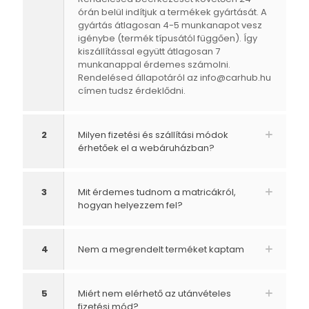
órán belül indítjuk a termékek gyártását. A
gyártás átlagosan 4-5 munkanapot vesz
igénybe (termék típusától függően). Így
kiszállítással együtt átlagosan 7
munkanappal érdemes számolni.
Rendelésed állapotáról az
info@carhub.hu
címen tudsz érdeklődni.
2
Milyen fizetési és szállítási módok
érhetőek el a webáruházban?
3
Mit érdemes tudnom a matricákról,
hogyan helyezzem fel?
4
Nem a megrendelt terméket kaptam
5
Miért nem elérhető az utánvételes
fizetési mód?