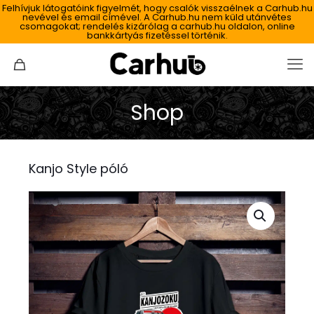
Felhívjuk látogatóink figyelmét, hogy csalók visszaélnek a Carhub.hu
nevével és email címével. A Carhub.hu nem küld utánvétes
csomagokat; rendelés kizárólag a carhub.hu oldalon, online
bankkártyás fizetéssel történik.
Shop
Kanjo Style póló