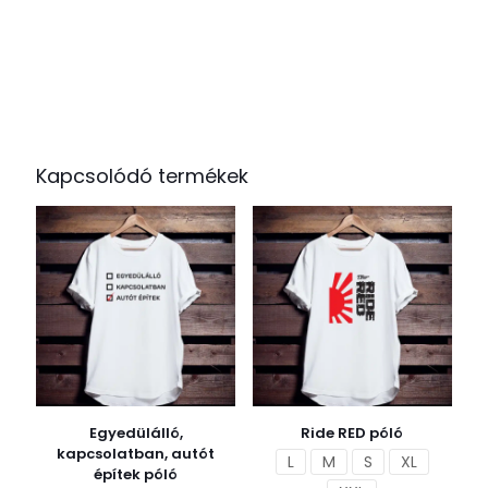
Kapcsolódó termékek
Egyedülálló,
Ride RED póló
kapcsolatban, autót
L
M
S
XL
építek póló