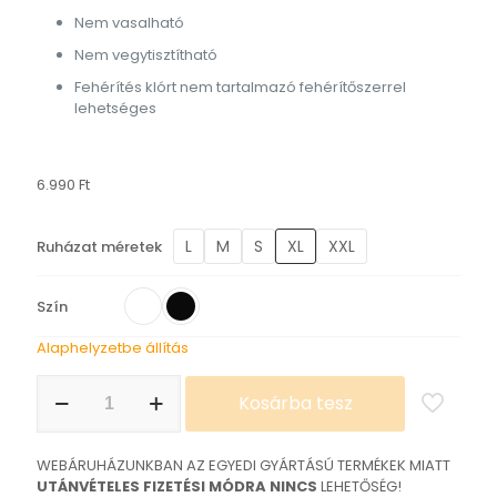
Nem vasalható
Nem vegytisztítható
Fehérítés klórt nem tartalmazó fehérítőszerrel
lehetséges
6.990
Ft
L
M
S
XL
XXL
Ruházat méretek
Szín
Alaphelyzetbe állítás
Kanjo
Kosárba tesz
Style
póló
mennyiség
WEBÁRUHÁZUNKBAN AZ EGYEDI GYÁRTÁSÚ TERMÉKEK MIATT
UTÁNVÉTELES FIZETÉSI MÓDRA NINCS
LEHETŐSÉG!