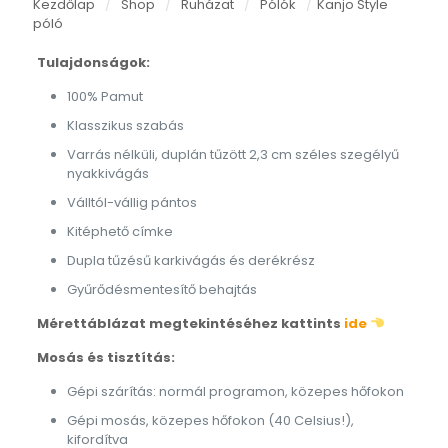
Kezdőlap
/
Shop
/
Ruházat
/
Pólók
/
Kanjo Style
póló
Tulajdonságok:
100% Pamut
Klasszikus szabás
Varrás nélküli, duplán tűzött 2,3 cm széles szegélyű
nyakkivágás
Válltól-vállig pántos
Kitéphető címke
Dupla tűzésű karkivágás és derékrész
Gyűrődésmentesítő behajtás
Mérettáblázat megtekintéséhez kattints
ide
Mosás és tisztítás:
Gépi szárítás: normál programon, közepes hőfokon
Gépi mosás, közepes hőfokon (40 Celsius!),
kifordítva