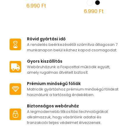
6.990
Ft
6.990
Ft
Ennek
a
Ennek
terméknek
a
több
terméknek
variációja
több
Rövid gyártási idő
van.
variációja
A rendelés beérkezésétől számítva átlagosan 7
A
van.
munkanapon belül kézhez kapod csomagodat.
változatok
A
a
változatok
Gyors kiszállítás
termékoldalon
a
Webáruházunk a Foxposttal működik együtt,
választhatók
termékoldalon
amely rugalmas átvételt biztosít.
ki
választhatók
ki
Prémium minőségű fóliák
Matricák gyártáshoz prémium minőségű fóliákat
használunk a tartósság érdekében.
Biztonságos webáruház
A legmodernebb titkosítási technológiákat
alkalmazzuk, hogy vásárlóink adatai és
tranzakciói teljes védelmet élvezzenek.