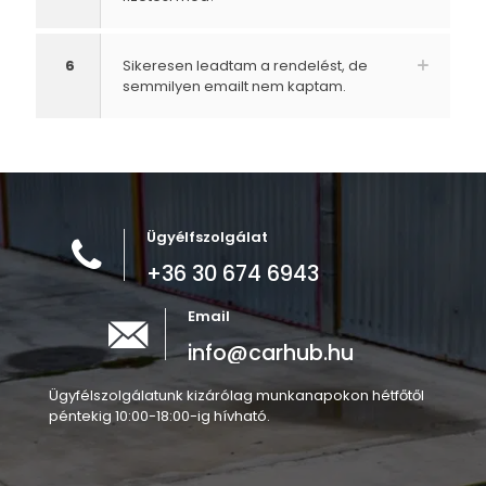
6
Sikeresen leadtam a rendelést, de
semmilyen emailt nem kaptam.
Ügyélfszolgálat
+36 30 674 6943
Email
info@carhub.hu
Ügyfélszolgálatunk kizárólag munkanapokon hétfőtől
péntekig 10:00-18:00-ig hívható.