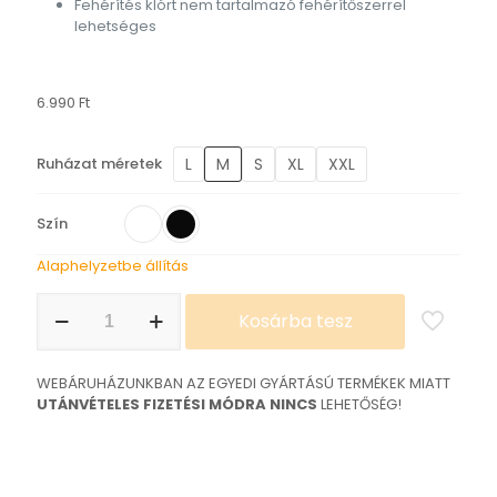
Fehérítés klórt nem tartalmazó fehérítőszerrel
lehetséges
6.990
Ft
L
M
S
XL
XXL
Ruházat méretek
Szín
Alaphelyzetbe állítás
Kúpolok
Kosárba tesz
a
vácin
póló
WEBÁRUHÁZUNKBAN AZ EGYEDI GYÁRTÁSÚ TERMÉKEK MIATT
mennyiség
UTÁNVÉTELES FIZETÉSI MÓDRA NINCS
LEHETŐSÉG!