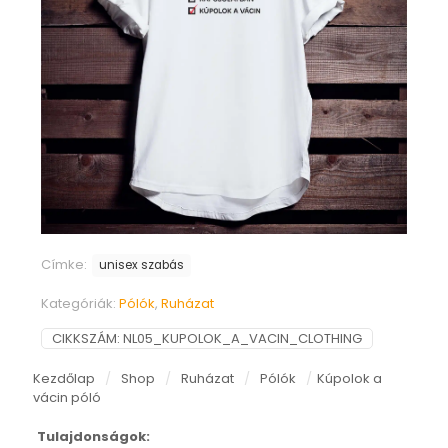
Címke:
unisex szabás
Kategóriák:
Pólók
,
Ruházat
CIKKSZÁM:
NL05_KUPOLOK_A_VACIN_CLOTHING
Kezdőlap
/
Shop
/
Ruházat
/
Pólók
/
Kúpolok a
vácin póló
Tulajdonságok: