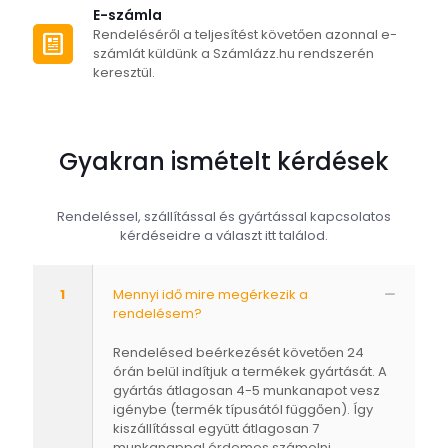
E-számla
Rendeléséről a teljesítést követően azonnal e-
számlát küldünk a Számlázz.hu rendszerén
keresztül.
Gyakran ismételt kérdések
Rendeléssel, szállítással és gyártással kapcsolatos
kérdéseidre a választ itt találod.
1
Mennyi idő mire megérkezik a
rendelésem?
Rendelésed beérkezését követően 24
órán belül indítjuk a termékek gyártását. A
gyártás átlagosan 4-5 munkanapot vesz
igénybe (termék típusától függően). Így
kiszállítással együtt átlagosan 7
munkanappal érdemes számolni.