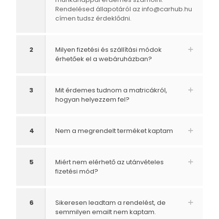
Rendelésed állapotáról az
info@carhub.hu
címen tudsz érdeklődni.
2
Milyen fizetési és szállítási módok
érhetőek el a webáruházban?
3
Mit érdemes tudnom a matricákról,
hogyan helyezzem fel?
4
Nem a megrendelt terméket kaptam
5
Miért nem elérhető az utánvételes
fizetési mód?
6
Sikeresen leadtam a rendelést, de
semmilyen emailt nem kaptam.