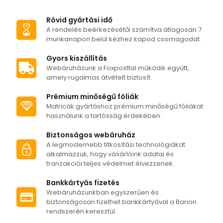
variációja
terméknek
van.
több
Rövid gyártási idő
A
variációja
A rendelés beérkezésétől számítva átlagosan 7
változatok
van.
munkanapon belül kézhez kapod csomagodat.
a
A
termékoldalon
változatok
Gyors kiszállítás
választhatók
a
Webáruházunk a Foxposttal működik együtt,
ki
termékoldalon
amely rugalmas átvételt biztosít.
választhatók
ki
Prémium minőségű fóliák
Matricák gyártáshoz prémium minőségű fóliákat
használunk a tartósság érdekében.
Biztonságos webáruház
A legmodernebb titkosítási technológiákat
alkalmazzuk, hogy vásárlóink adatai és
tranzakciói teljes védelmet élvezzenek.
Bankkártyás fizetés
Webáruházunkban egyszerűen és
biztonságosan fizethet bankkártyával a Barion
rendszerén keresztül.