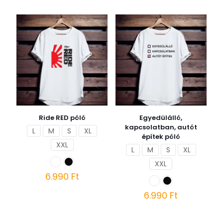
Ennek
Ennek
a
a
terméknek
terméknek
több
több
variációja
variációja
van.
van.
A
A
változatok
változatok
a
a
termékoldalon
termékoldalon
választhatók
választhatók
ki
ki
Ride RED póló
Egyedülálló,
kapcsolatban, autót
L
M
S
XL
építek póló
XXL
L
M
S
XL
XXL
6.990
Ft
Ennek
6.990
Ft
a
terméknek
Ennek
több
a