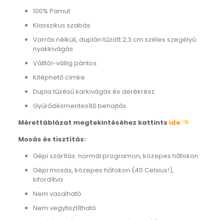
100% Pamut
Klasszikus szabás
Varrás nélküli, duplán tűzött 2,3 cm széles szegélyű
nyakkivágás
Válltól-vállig pántos
Kitéphető címke
Dupla tűzésű karkivágás és derékrész
Gyűrődésmentesítő behajtás
Mérettáblázat megtekintéséhez kattints
ide
Mosás és tisztítás:
Gépi szárítás: normál programon, közepes hőfokon
Gépi mosás, közepes hőfokon (40 Celsius!),
kifordítva
Nem vasalható
Nem vegytisztítható