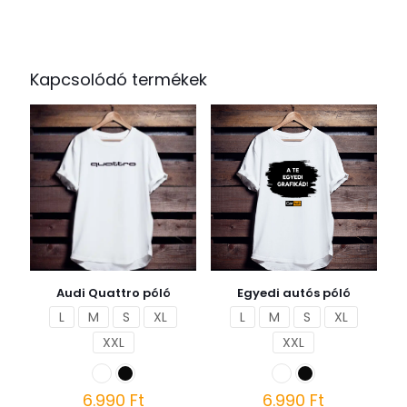
Kapcsolódó termékek
Audi Quattro póló
Egyedi autós póló
L
M
S
XL
L
M
S
XL
XXL
XXL
6.990
Ft
6.990
Ft