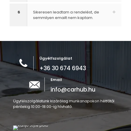
6
Sikeresen leadtam a rendelést, de
semmilyen emailt nem kaptam.
Ügyélfszolgálat
+36 30 674 6943
Email
info@carhub.hu
Ügyfélszolgálatunk kizárólag munkanapokon hétfőtől
péntekig 10:00-18:00-ig hívható.