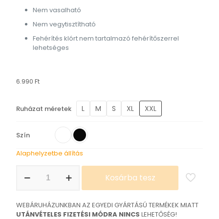
Nem vasalható
Nem vegytisztítható
Fehérítés klórt nem tartalmazó fehérítőszerrel
lehetséges
6.990
Ft
L
M
S
XL
XXL
Ruházat méretek
Szín
Alaphelyzetbe állítás
Kanjo
Kosárba tesz
Style
póló
mennyiség
WEBÁRUHÁZUNKBAN AZ EGYEDI GYÁRTÁSÚ TERMÉKEK MIATT
UTÁNVÉTELES FIZETÉSI MÓDRA NINCS
LEHETŐSÉG!