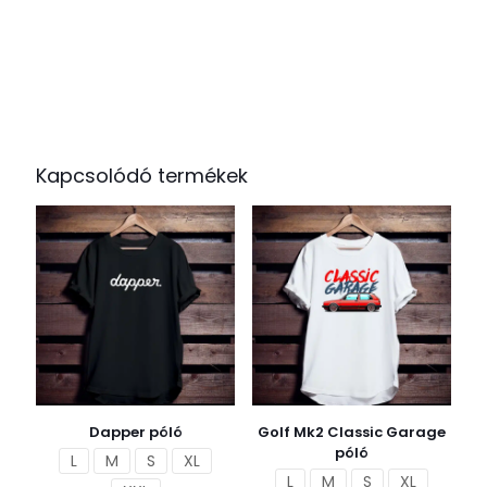
Kapcsolódó termékek
Dapper póló
Golf Mk2 Classic Garage
póló
L
M
S
XL
L
M
S
XL