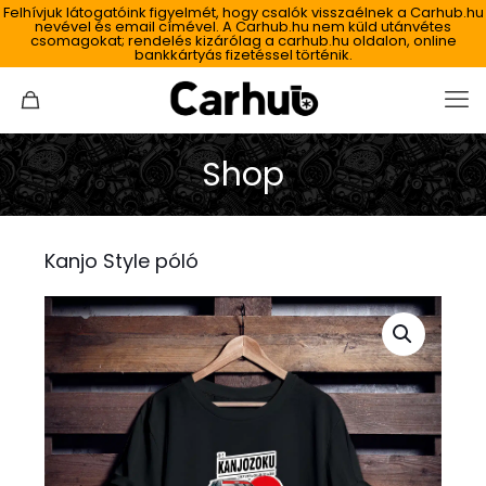
Felhívjuk látogatóink figyelmét, hogy csalók visszaélnek a Carhub.hu
nevével és email címével. A Carhub.hu nem küld utánvétes
csomagokat; rendelés kizárólag a carhub.hu oldalon, online
bankkártyás fizetéssel történik.
Shop
Kanjo Style póló