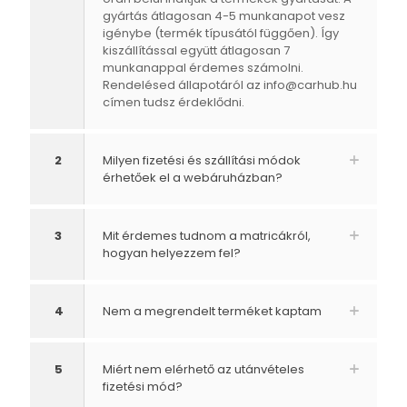
gyártás átlagosan 4-5 munkanapot vesz
igénybe (termék típusától függően). Így
kiszállítással együtt átlagosan 7
munkanappal érdemes számolni.
Rendelésed állapotáról az
info@carhub.hu
címen tudsz érdeklődni.
2
Milyen fizetési és szállítási módok
érhetőek el a webáruházban?
3
Mit érdemes tudnom a matricákról,
hogyan helyezzem fel?
4
Nem a megrendelt terméket kaptam
5
Miért nem elérhető az utánvételes
fizetési mód?