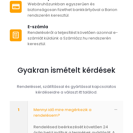
Webáruházunkban egyszerűen és
biztonságosan fizethet bankkártyával a Barion
rendszerén keresztül.
E-számla
Rendeléséről a teljesítést követően azonnal e-
számlát küldünk a Számlázz.hu rendszerén
keresztül.
Gyakran ismételt kérdések
Rendeléssel, szállítással és gyártással kapcsolatos
kérdéseidre a választ itt találod.
1
Mennyi idő mire megérkezik a
rendelésem?
Rendelésed beérkezését követően 24
órán belül indítjuk a termékek gyártását. A