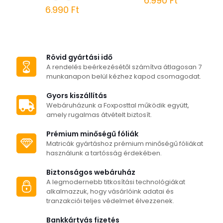
6.990
Ft
6.990
Ft
Ennek
Ennek
a
a
terméknek
terméknek
több
több
variációja
Rövid gyártási idő
variációja
van.
A rendelés beérkezésétől számítva átlagosan 7
van.
A
munkanapon belül kézhez kapod csomagodat.
A
változatok
változatok
a
Gyors kiszállítás
a
termékoldalon
Webáruházunk a Foxposttal működik együtt,
termékoldalon
választhatók
amely rugalmas átvételt biztosít.
választhatók
ki
ki
Prémium minőségű fóliák
Matricák gyártáshoz prémium minőségű fóliákat
használunk a tartósság érdekében.
Biztonságos webáruház
A legmodernebb titkosítási technológiákat
alkalmazzuk, hogy vásárlóink adatai és
tranzakciói teljes védelmet élvezzenek.
Bankkártyás fizetés