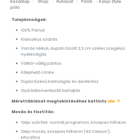
Kezdőlap
/
Shop
/
Ruházat
/
Pólók
/
Kanjo Style
póló
Tulajdonságok:
100% Pamut
Klasszikus szabás
Varrás nélküli, duplán tűzött 2,3 cm széles szegélyű
nyakkivágás
Válltól-vállig pántos
Kitéphető címke
Dupla tűzésű karkivágás és derékrész
Gyűrődésmentesítő behajtás
Mérettáblázat megtekintéséhez kattints
ide
Mosás és tisztítás:
Gépi szárítás: normál programon, közepes hőfokon
Gépi mosás, közepes hőfokon (40 Celsius!),
kifordítva