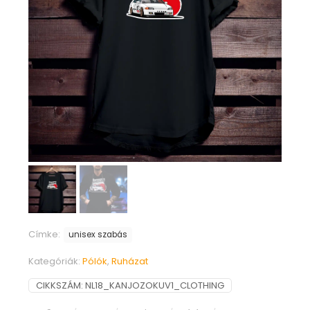
Címke:
unisex szabás
Kategóriák:
Pólók
,
Ruházat
CIKKSZÁM:
NL18_KANJOZOKUV1_CLOTHING