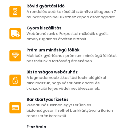
több
több
Rövid gyártási idő
variációja
variációja
A rendelés beérkezésétől számítva átlagosan 7
van.
van.
munkanapon belül kézhez kapod csomagodat.
A
A
változatok
változatok
Gyors kiszállítás
a
a
Webáruházunk a Foxposttal működik együtt,
termékoldalon
termékoldalon
amely rugalmas átvételt biztosít.
választhatók
választhatók
ki
ki
Prémium minőségű fóliák
Matricák gyártáshoz prémium minőségű fóliákat
használunk a tartósság érdekében.
Biztonságos webáruház
A legmodernebb titkosítási technológiákat
alkalmazzuk, hogy vásárlóink adatai és
tranzakciói teljes védelmet élvezzenek.
Bankkártyás fizetés
Webáruházunkban egyszerűen és
biztonságosan fizethet bankkártyával a Barion
rendszerén keresztül.
E-számla