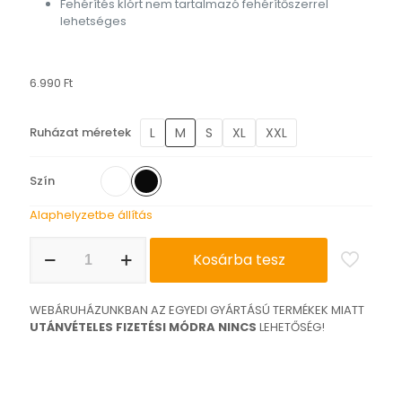
Fehérítés klórt nem tartalmazó fehérítőszerrel
lehetséges
6.990
Ft
L
M
S
XL
XXL
Ruházat méretek
Szín
Alaphelyzetbe állítás
Money
Kosárba tesz
can't
buy
you
WEBÁRUHÁZUNKBAN AZ EGYEDI GYÁRTÁSÚ TERMÉKEK MIATT
happiness
UTÁNVÉTELES FIZETÉSI MÓDRA NINCS
LEHETŐSÉG!
póló
mennyiség