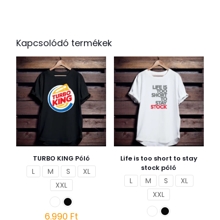
Kapcsolódó termékek
TURBO KING Póló
Life is too short to stay
stock póló
L
M
S
XL
L
M
S
XL
XXL
XXL
6.990
Ft