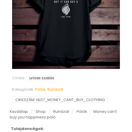
Címke:
unisex szabás
Kategóriák:
Pólók
,
Ruházat
CIKKSZÁM:
NL07_MONEY_CANT_BUY_CLOTHING
Kezdőlap
/
Shop
/
Ruházat
/
Pólók
/
Money can’t
buy you happiness póló
Tulajdonságok: