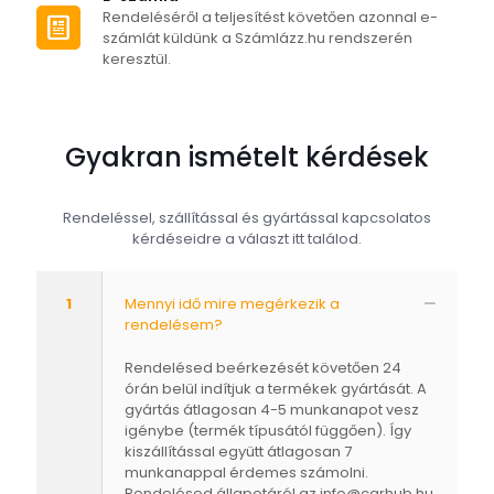
Rendeléséről a teljesítést követően azonnal e-
számlát küldünk a Számlázz.hu rendszerén
keresztül.
Gyakran ismételt kérdések
Rendeléssel, szállítással és gyártással kapcsolatos
kérdéseidre a választ itt találod.
1
Mennyi idő mire megérkezik a
rendelésem?
Rendelésed beérkezését követően 24
órán belül indítjuk a termékek gyártását. A
gyártás átlagosan 4-5 munkanapot vesz
igénybe (termék típusától függően). Így
kiszállítással együtt átlagosan 7
munkanappal érdemes számolni.
Rendelésed állapotáról az
info@carhub.hu