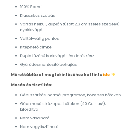
100% Pamut
Klasszikus szabás
Varrás nélküli, duplán tűzött 2,3 cm széles szegélyű
nyakkivágás
Válltól-vállig pántos
Kitéphető címke
Dupla tűzésű karkivágás és derékrész
Gyűrődésmentesítő behajtás
Mérettáblázat megtekintéséhez kattints
ide
Mosás és tisztítás:
Gépi szárítás: normál programon, közepes hőfokon
Gépi mosás, közepes hőfokon (40 Celsius!),
kifordítva
Nem vasalható
Nem vegytisztítható