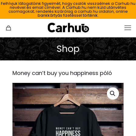
Felhívjuk látogatóink figyelmét, hogy csalók visszaélnek a Carhub.hu
nevével és email címével. A Carhub.hu nem küld utánvétes
csomagokat; rendelés kizárólag a carhub.hu oldalon, online
bankkártyás fizetéssel történik.
Shop
Money can’t buy you happiness póló