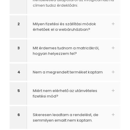
címen tudsz érdeklődni.
2
Milyen fizetési és szállítási módok
érhetőek el a webáruházban?
3
Mit érdemes tudnom a matricákról,
hogyan helyezzem fel?
4
Nem a megrendelt terméket kaptam
5
Miért nem elérhető az utánvételes
fizetési mód?
6
Sikeresen leadtam a rendelést, de
semmilyen emailt nem kaptam.