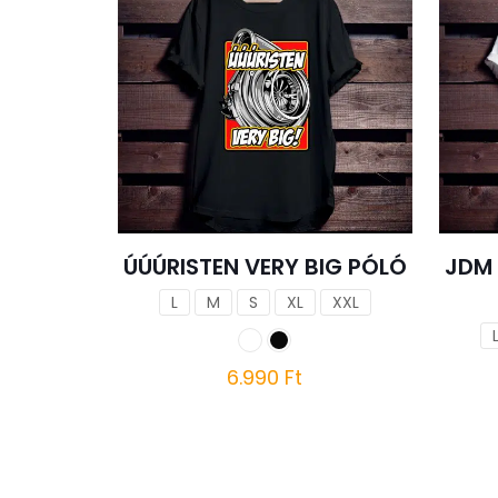
ÚÚÚRISTEN VERY BIG PÓLÓ
JDM
L
M
S
XL
XXL
6.990
Ft
Ennek
a
terméknek