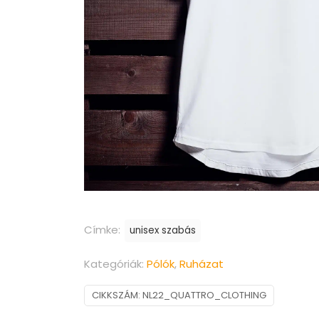
Címke:
unisex szabás
Kategóriák:
Pólók
,
Ruházat
CIKKSZÁM:
NL22_QUATTRO_CLOTHING