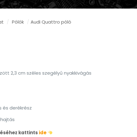
at
/
Pólók
/
Audi Quattro póló
tűzött 2,3 cm széles szegélyű nyakkivágás
s és derékrész
hajtás
éséhez kattints
ide