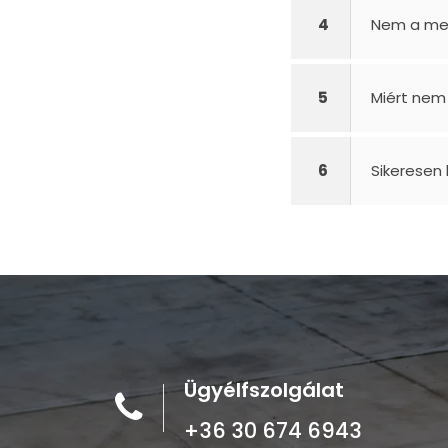
4
Nem a me
5
Miért nem
6
Sikeresen
Ügyélfszolgálat
+36 30 674 6943