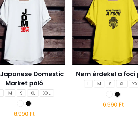
 Japanese Domestic
Nem érdekel a foci 
Market póló
L
M
S
XL
XX
L
M
S
XL
XXL
6.990
Ft
6.990
Ft
Ennek
a
Ennek
terméknek
a