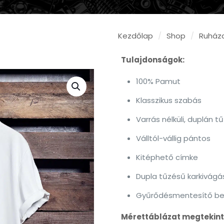
Kezdőlap
/
Shop
/
Ruház
Tulajdonságok:
100% Pamut
Klasszikus szabás
Varrás nélküli, duplán 
Válltól-vállig pántos
Kitéphető címke
Dupla tűzésű karkivágá
Gyűrődésmentesítő be
Mérettáblázat megtekint