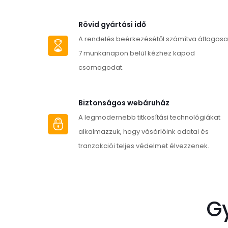
több
variációja
Rövid gyártási idő
van.
A rendelés beérkezésétől számítva átlagos
A
7 munkanapon belül kézhez kapod
változatok
csomagodat.
a
termékoldalon
Biztonságos webáruház
választhatók
A legmodernebb titkosítási technológiákat
ki
alkalmazzuk, hogy vásárlóink adatai és
tranzakciói teljes védelmet élvezzenek.
G