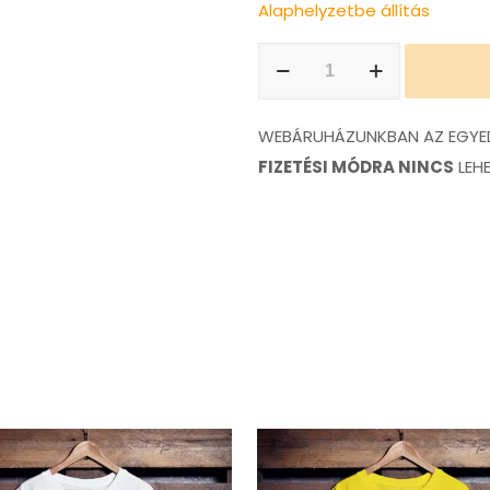
Alaphelyzetbe állítás
Audi
Quattro
póló
WEBÁRUHÁZUNKBAN AZ EGYED
mennyiség
FIZETÉSI MÓDRA NINCS
LEH