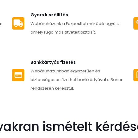
több
terméknek
variációja
több
Gyors kiszállítás
van.
variációja
an
Webáruházunk a Foxposttal működik együtt,
A
van.
amely rugalmas átvételt biztosít.
változatok
A
a
változatok
termékold
a
Bankkártyás fizetés
választha
termékoldalon
Webáruházunkban egyszerűen és
ki
választhatók
biztonságosan fizethet bankkártyával a Barion
ki
rendszerén keresztül.
yakran ismételt kérdés