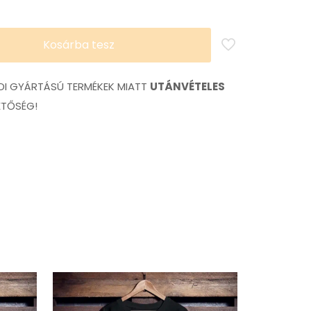
Kosárba tesz
I GYÁRTÁSÚ TERMÉKEK MIATT
UTÁNVÉTELES
ETŐSÉG!