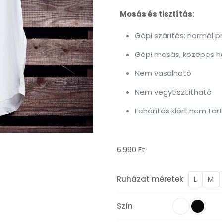
Mosás és tisztítás:
Gépi szárítás: normál 
Gépi mosás, közepes hőf
Nem vasalható
Nem vegytisztítható
Fehérítés klórt nem tar
6.990
Ft
Ruházat méretek
L
M
Szín