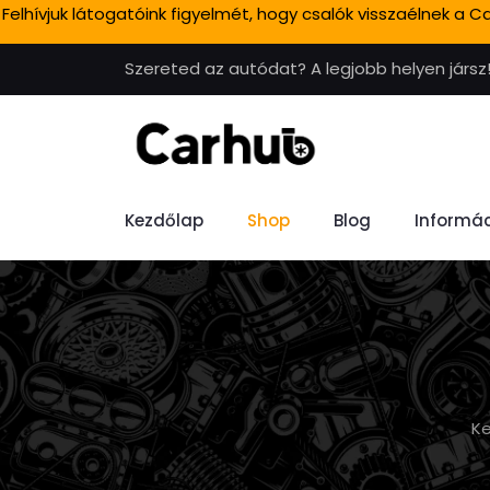
Felhívjuk látogatóink figyelmét, hogy csalók visszaélnek a
Szereted az autódat? A legjobb helyen jársz
Kezdőlap
Shop
Blog
Informác
K