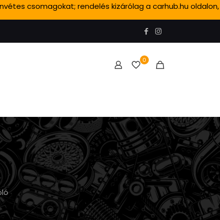
ánvétes csomagokat; rendelés kizárólag a carhub.hu oldalon,
0
óló