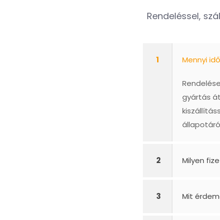
Rendeléssel, szál
1
Mennyi id
Rendelésed
gyártás á
kiszállít
állapotáró
2
Milyen fiz
3
Mit érdem