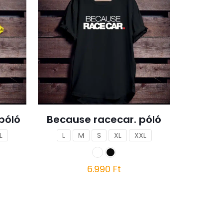
póló
Because racecar. póló
L
L
M
S
XL
XXL
6.990
Ft
Ennek
a
terméknek