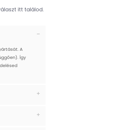
laszt itt találod.
yártását. A
üggően). Így
ndelésed