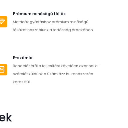
több
variációja
Prémium minőségű fóliák
van.
Matricák gyártáshoz prémium minőségű
A
fóliákat használunk a tartósság érdekében.
változatok
a
alon
termékoldalon
E-számla
tók
választhatók
Rendeléséről a teljesítést követően azonnal e-
ki
számlát küldünk a Számlázz.hu rendszerén
keresztül.
ek