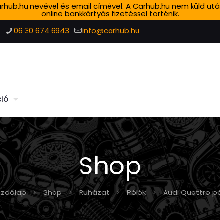
 Carhub.hu nevével és email címével. A Carhub.hu nem küld ut
online bankkártyás fizetéssel történik.
!
06 30 674 6943
info@carhub.hu
ió
Shop
ezdőlap
Shop
Ruházat
Pólók
Audi Quattro p