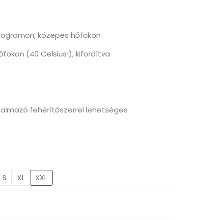
programon, közepes hőfokon
okon (40 Celsius!), kifordítva
talmazó fehérítőszerrel lehetséges
S
XL
XXL