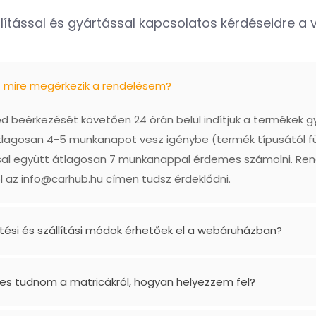
lítással és gyártással kapcsolatos kérdéseidre a vá
ő mire megérkezik a rendelésem?
 beérkezését követően 24 órán belül indítjuk a termékek g
tlagosan 4-5 munkanapot vesz igénybe (termék típusától f
ással együtt átlagosan 7 munkanappal érdemes számolni. Re
l az
info@carhub.hu
címen tudsz érdeklődni.
etési és szállítási módok érhetőek el a webáruházban?
es tudnom a matricákról, hogyan helyezzem fel?