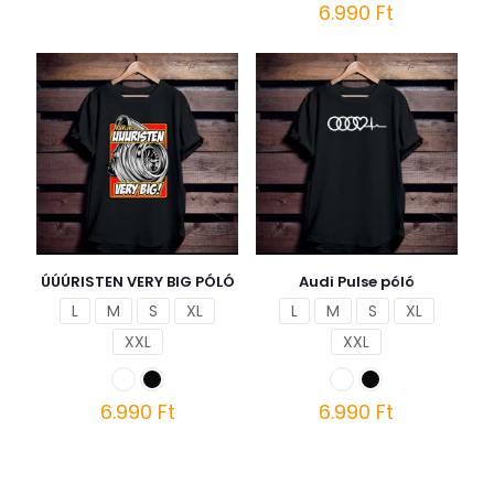
6.990
Ft
Ennek
a
Ennek
terméknek
a
több
terméknek
variációja
több
van.
variációja
A
van.
változatok
A
a
változatok
termékoldalon
a
választhatók
termékoldalon
ki
választhatók
ki
ÚÚÚRISTEN VERY BIG PÓLÓ
Audi Pulse póló
L
M
S
XL
L
M
S
XL
XXL
XXL
6.990
Ft
6.990
Ft
Ennek
Ennek
a
a
terméknek
terméknek