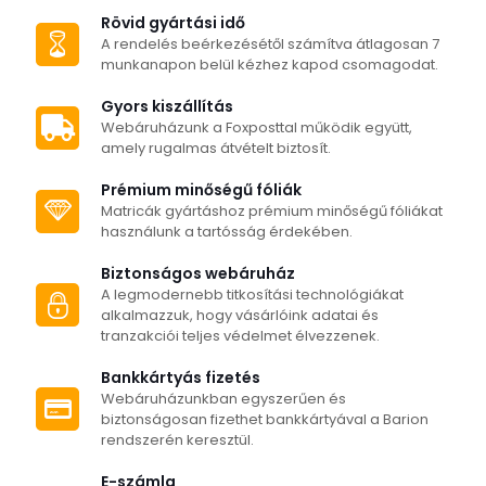
több
több
Rövid gyártási idő
variációja
variációja
A rendelés beérkezésétől számítva átlagosan 7
van.
van.
munkanapon belül kézhez kapod csomagodat.
A
A
változatok
változatok
Gyors kiszállítás
a
a
Webáruházunk a Foxposttal működik együtt,
termékoldalon
termékoldalon
amely rugalmas átvételt biztosít.
választhatók
választhatók
ki
ki
Prémium minőségű fóliák
Matricák gyártáshoz prémium minőségű fóliákat
használunk a tartósság érdekében.
Biztonságos webáruház
A legmodernebb titkosítási technológiákat
alkalmazzuk, hogy vásárlóink adatai és
tranzakciói teljes védelmet élvezzenek.
Bankkártyás fizetés
Webáruházunkban egyszerűen és
biztonságosan fizethet bankkártyával a Barion
rendszerén keresztül.
E-számla