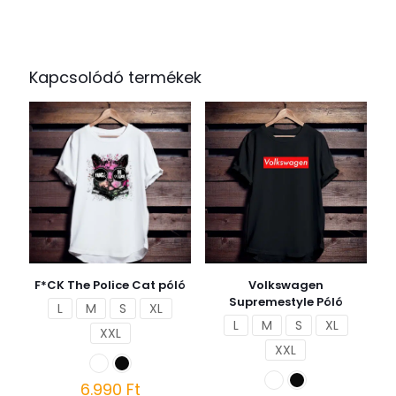
Kapcsolódó termékek
F*CK The Police Cat póló
Volkswagen
Supremestyle Póló
L
M
S
XL
L
M
S
XL
XXL
XXL
6.990
Ft