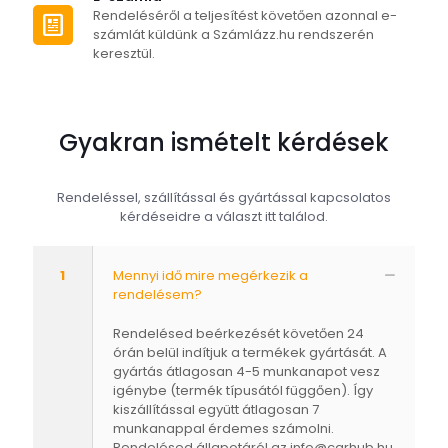
Rendeléséről a teljesítést követően azonnal e-
számlát küldünk a Számlázz.hu rendszerén
keresztül.
Gyakran ismételt kérdések
Rendeléssel, szállítással és gyártással kapcsolatos
kérdéseidre a választ itt találod.
1
Mennyi idő mire megérkezik a
rendelésem?
Rendelésed beérkezését követően 24
órán belül indítjuk a termékek gyártását. A
gyártás átlagosan 4-5 munkanapot vesz
igénybe (termék típusától függően). Így
kiszállítással együtt átlagosan 7
munkanappal érdemes számolni.
Rendelésed állapotáról az
info@carhub.hu