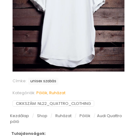
Címke:
unisex szabás
Kategóriák:
Pólók
,
Ruházat
CIKKSZÁM:
NL22_QUATTRO_CLOTHING
Kezdőlap
/
Shop
/
Ruházat
/
Pólók
/
Audi Quattro
póló
Tulajdonságok: