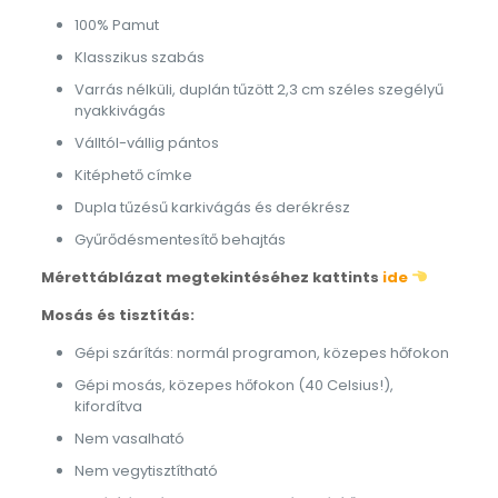
100% Pamut
Klasszikus szabás
Varrás nélküli, duplán tűzött 2,3 cm széles szegélyű
nyakkivágás
Válltól-vállig pántos
Kitéphető címke
Dupla tűzésű karkivágás és derékrész
Gyűrődésmentesítő behajtás
Mérettáblázat megtekintéséhez kattints
ide
Mosás és tisztítás:
Gépi szárítás: normál programon, közepes hőfokon
Gépi mosás, közepes hőfokon (40 Celsius!),
kifordítva
Nem vasalható
Nem vegytisztítható