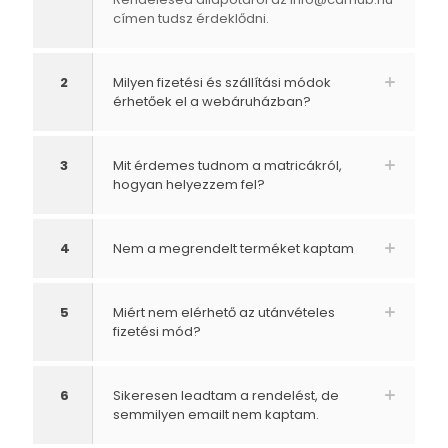
címen tudsz érdeklődni.
2
Milyen fizetési és szállítási módok
érhetőek el a webáruházban?
3
Mit érdemes tudnom a matricákról,
hogyan helyezzem fel?
4
Nem a megrendelt terméket kaptam
5
Miért nem elérhető az utánvételes
fizetési mód?
6
Sikeresen leadtam a rendelést, de
semmilyen emailt nem kaptam.