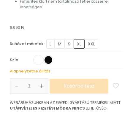
Fehérítés klórt nem tartalmazó fehérítőszerrel
lehetséges
6.990
Ft
L
M
S
XL
XXL
Ruházat méretek
Szín
Alaphelyzetbe állítás
Audi
Kosárba tesz
Quattro
póló
mennyiség
WEBÁRUHÁZUNKBAN AZ EGYEDI GYÁRTÁSÚ TERMÉKEK MIATT
UTÁNVÉTELES FIZETÉSI MÓDRA NINCS
LEHETŐSÉG!