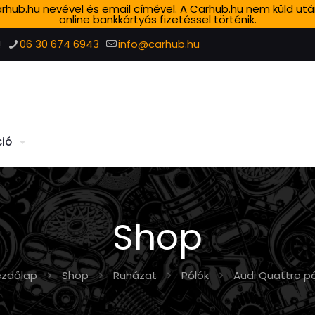
 Carhub.hu nevével és email címével. A Carhub.hu nem küld ut
online bankkártyás fizetéssel történik.
!
06 30 674 6943
info@carhub.hu
ió
Shop
ezdőlap
Shop
Ruházat
Pólók
Audi Quattro p