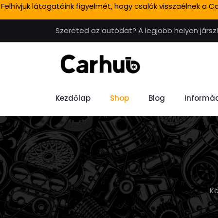
Felhívjuk látogatóink figyelmét, hogy csalók visszaélnek a
Szereted az autódat? A legjobb helyen jársz
Kezdőlap
Shop
Blog
Informác
K