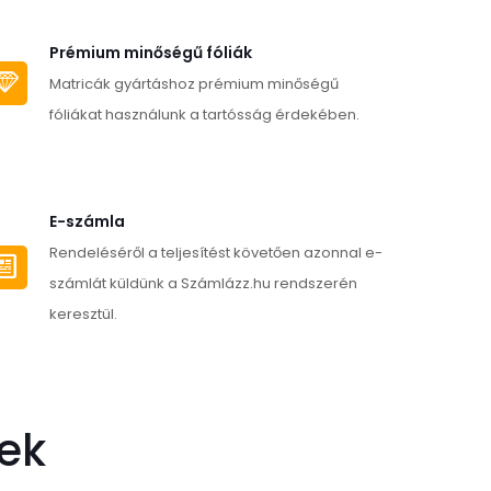
több
variációja
Prémium minőségű fóliák
van.
Matricák gyártáshoz prémium minőségű
A
fóliákat használunk a tartósság érdekében.
változatok
a
alon
termékoldalon
E-számla
tók
választhatók
Rendeléséről a teljesítést követően azonnal e-
ki
számlát küldünk a Számlázz.hu rendszerén
keresztül.
ek