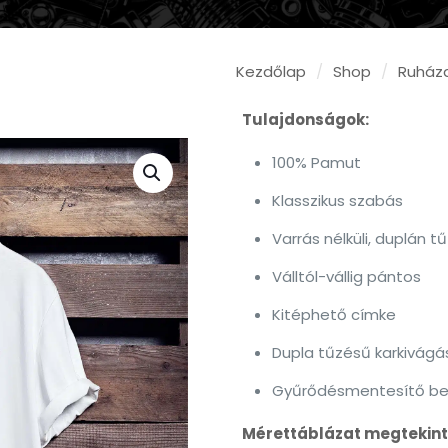
Kezdőlap
/
Shop
/
Ruház
Tulajdonságok:
100% Pamut
Klasszikus szabás
Varrás nélküli, duplán 
Válltól-vállig pántos
Kitéphető címke
Dupla tűzésű karkivágá
Gyűrődésmentesítő be
Mérettáblázat megtekint