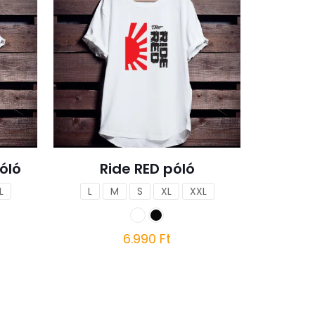
óló
Ride RED póló
L
L
M
S
XL
XXL
6.990
Ft
Ennek
a
terméknek