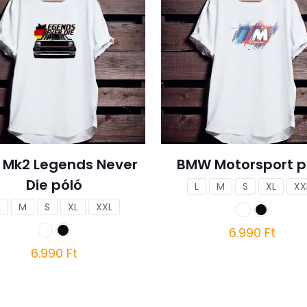
f Mk2 Legends Never
BMW Motorsport p
Die póló
L
M
S
XL
XX
L
M
S
XL
XXL
6.990
Ft
6.990
Ft
Ennek
a
Ennek
terméknek
a