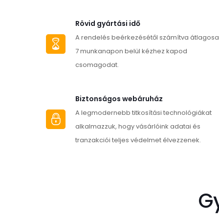
több
variációja
Rövid gyártási idő
van.
A rendelés beérkezésétől számítva átlagos
A
7 munkanapon belül kézhez kapod
változatok
csomagodat.
a
termékoldalon
Biztonságos webáruház
választhatók
A legmodernebb titkosítási technológiákat
ki
alkalmazzuk, hogy vásárlóink adatai és
tranzakciói teljes védelmet élvezzenek.
G