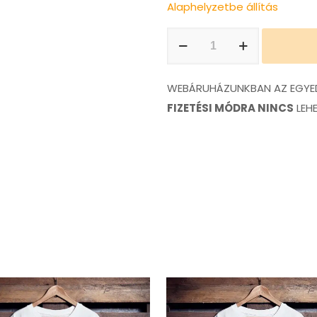
Alaphelyzetbe állítás
Audi
Quattro
póló
WEBÁRUHÁZUNKBAN AZ EGYED
mennyiség
FIZETÉSI MÓDRA NINCS
LEH