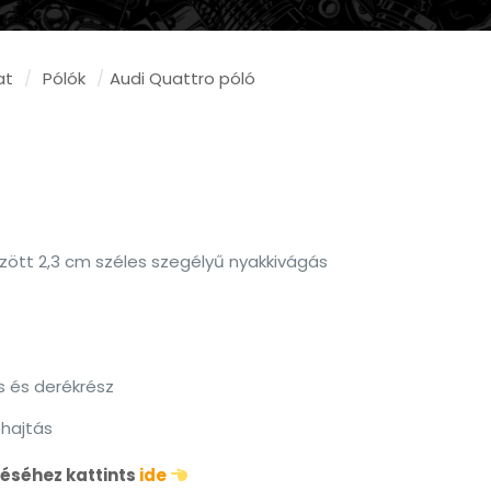
at
/
Pólók
/
Audi Quattro póló
tűzött 2,3 cm széles szegélyű nyakkivágás
s és derékrész
hajtás
éséhez kattints
ide