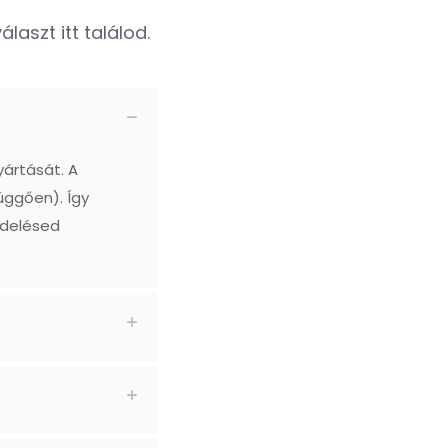
laszt itt találod.
yártását. A
üggően). Így
ndelésed