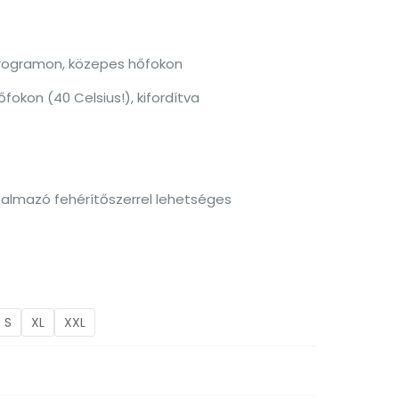
programon, közepes hőfokon
okon (40 Celsius!), kifordítva
talmazó fehérítőszerrel lehetséges
S
XL
XXL