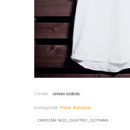
Címke:
unisex szabás
Kategóriák:
Pólók
,
Ruházat
CIKKSZÁM:
NL22_QUATTRO_CLOTHING