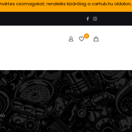
ánvétes csomagokat; rendelés kizárólag a carhub.hu oldalon,
0
óló