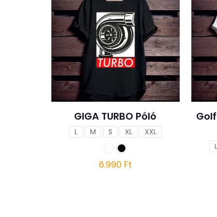
GIGA TURBO Póló
Gol
L
M
S
XL
XXL
6.990
Ft
Ennek
a
terméknek