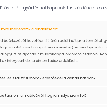
lítással és gyártással kapcsolatos kérdéseidre a vá
ő mire megérkezik a rendelésem?
 beérkezését követően 24 órán belül indítjuk a termékek g
tlagosan 4-5 munkanapot vesz igénybe (termék típusától f
ással együtt átlagosan 7 munkanappal érdemes számolni. Re
l az
info@carhub.hu
címen tudsz érdeklődni.
etési és szállítási módok érhetőek el a webáruházban?
es tudnom a matricákról, hogyan helyezzem fel?