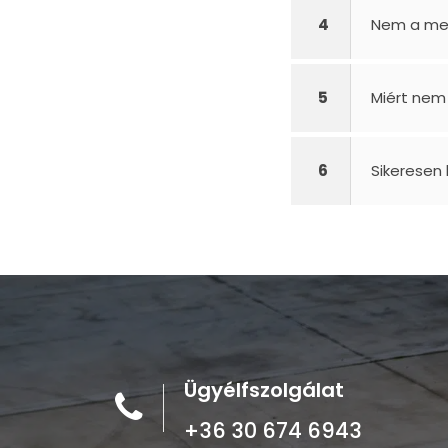
4
Nem a me
5
Miért nem
6
Sikeresen
Ügyélfszolgálat
+36 30 674 6943