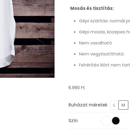
Mosás és tisztítás:
Gépi szárítás: normál 
Gépi mosás, közepes hőf
Nem vasalható
Nem vegytisztítható
Fehérítés klórt nem tar
6.990
Ft
Ruházat méretek
L
M
Szín