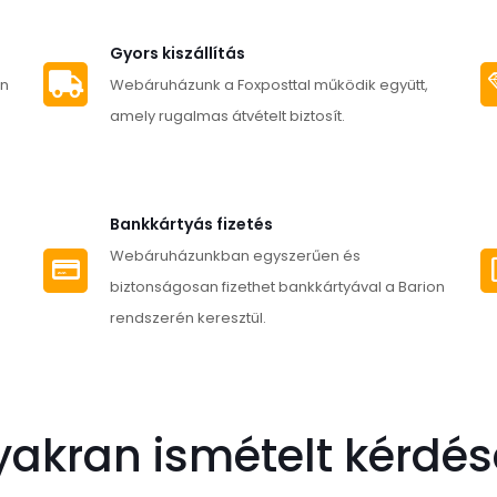
több
terméknek
variációja
több
Gyors kiszállítás
van.
variációja
an
Webáruházunk a Foxposttal működik együtt,
A
van.
amely rugalmas átvételt biztosít.
változatok
A
a
változatok
termékold
a
Bankkártyás fizetés
választha
termékoldalon
Webáruházunkban egyszerűen és
ki
választhatók
biztonságosan fizethet bankkártyával a Barion
ki
rendszerén keresztül.
yakran ismételt kérdés