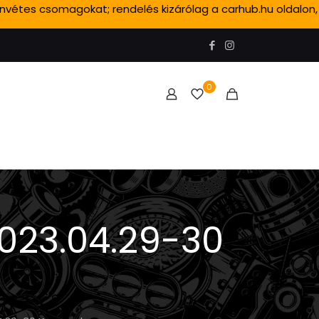
ánvétes csomagokat; rendelés kizárólag a carhub.hu oldalon,
0
2023.04.29-30