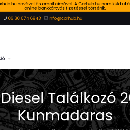
 Carhub.hu nevével és email címével. A Carhub.hu nem küld ut
online bankkártyás fizetéssel történik.
!
06 30 674 6943
info@carhub.hu
ió
 Diesel Találkozó 
Kunmadaras