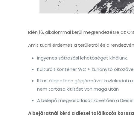
Idén 16. alkalommal kerül megrendezésre az Ors
Amit tudni érdemes a területről és a rendezvény
Ingyenes sátrazási lehetőséget kínálunk.
Kulturált konténer WC + zuhanyzó öltözővel 
Ittas állapotban gépjárművel közlekedni a 
nem tartása kitiltást von maga után.
A belépő megvásárlását követően a Diesel 
A bejáratnál kérd a diesel találkozós karsza