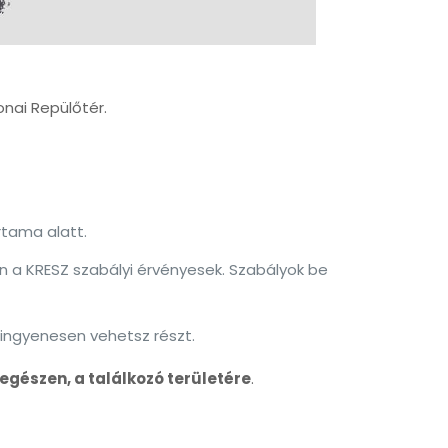
nai Repülőtér.
rtama alatt.
n a KRESZ szabályi érvényesek. Szabályok be
 ingyenesen vehetsz részt.
 egészen, a találkozó területére
.