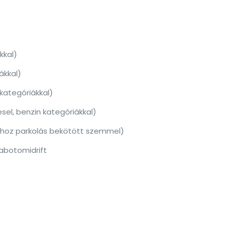
ákkal)
ákkal)
e kategóriákkal)
sel, benzin kategóriákkal)
bójához parkolás bekötött szemmel)
abotomidrift