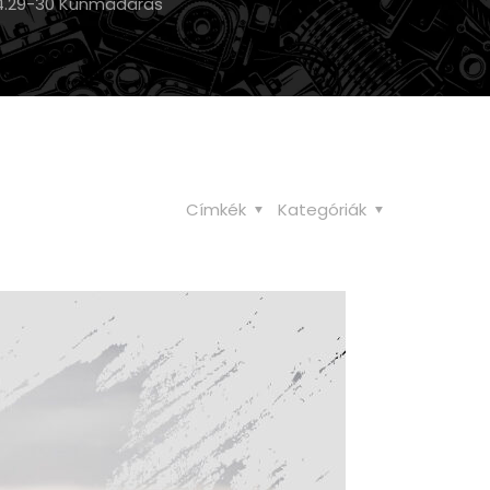
.04.29-30 Kunmadaras
Címkék
Kategóriák