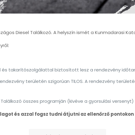
zágos Diesel Találkozó. A helyszín ismét a Kunmadarasi Kato
ről:
és takarítószolgálattal biztosított lesz a rendezvény időta
rendezvény területén szigorúan TILOS. A rendezvény területé
Találkozó összes programján (kivéve a gyorsulási versenyt)
lagot és azzal fogsz tudni átjutni az ellenőrző pontokon