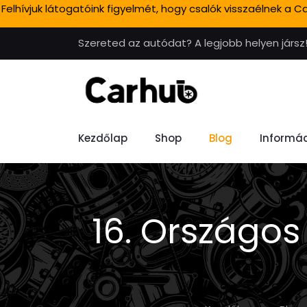
Felhívjuk látogatóink figyelmét, hogy csalók visszaélnek a
Szereted az autódat? A legjobb helyen jársz
Kezdőlap
Shop
Blog
Informác
16. Országos