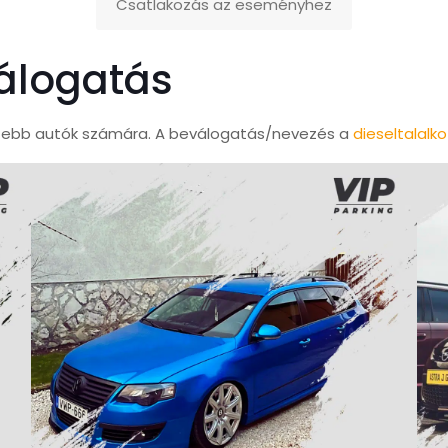
Csatlakozás az eseményhez
válogatás
egszebb autók számára. A beválogatás/nevezés a
dieseltalalk