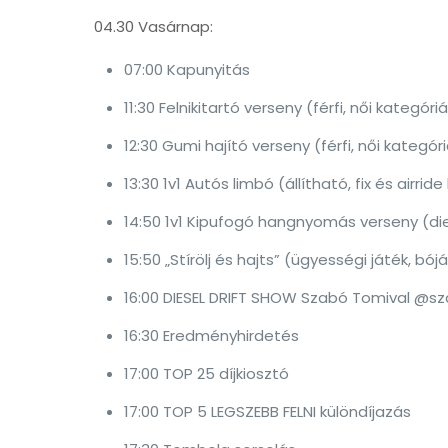
04.30 Vasárnap:
07:00 Kapunyitás
11:30 Felnikitartó verseny (férfi, női kategóri
12:30 Gumi hajító verseny (férfi, női kategóri
13:30 1v1 Autós limbó (állítható, fix és airrid
14:50 1v1 Kipufogó hangnyomás verseny (die
15:50 „Stírölj és hajts” (ügyességi játék, 
16:00 DIESEL DRIFT SHOW Szabó Tomival @sz
16:30 Eredményhirdetés
17:00 TOP 25 díjkiosztó
17:00 TOP 5 LEGSZEBB FELNI különdíjazás