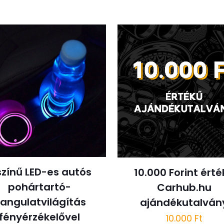
színű LED-es autós
10.000 Forint ért
pohártartó-
Carhub.hu
angulatvilágítás
ajándékutalván
fényérzékelővel
10.000
Ft