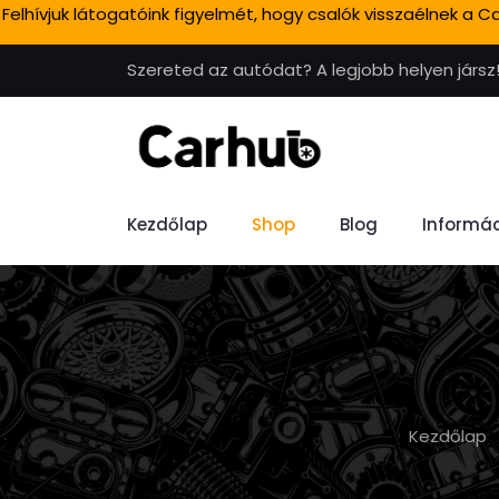
Felhívjuk látogatóink figyelmét, hogy csalók visszaélnek a
Szereted az autódat? A legjobb helyen jársz
Kezdőlap
Shop
Blog
Informác
Kezdőlap