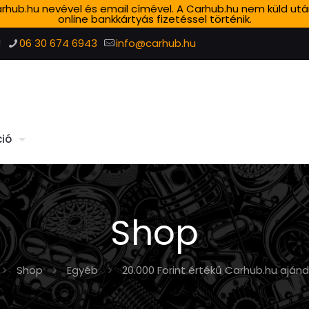
 Carhub.hu nevével és email címével. A Carhub.hu nem küld ut
online bankkártyás fizetéssel történik.
!
06 30 674 6943
info@carhub.hu
ió
Shop
Shop
Egyéb
20.000 Forint értékű Carhub.hu aján