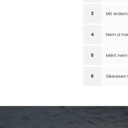
3
Mit érdem
4
Nem a me
5
Miért nem
6
Sikeresen