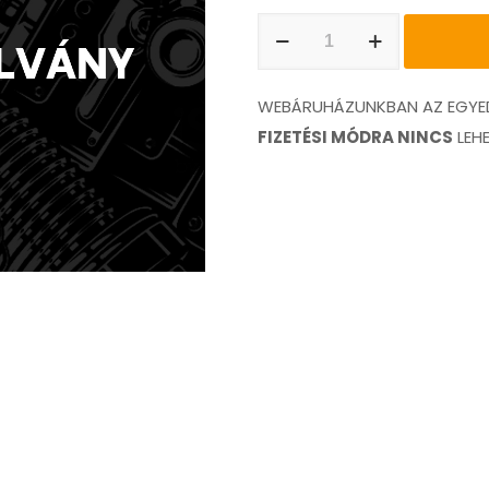
20.000
Forint
értékű
WEBÁRUHÁZUNKBAN AZ EGYED
Carhub.hu
FIZETÉSI MÓDRA NINCS
LEH
ajándékutalvány
mennyiség