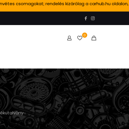
ánvétes csomagokat; rendelés kizárólag a carhub.hu oldalon,
0
dékutalvány