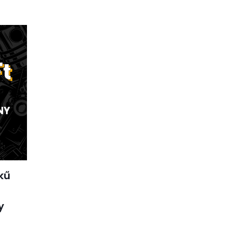
ékű
y