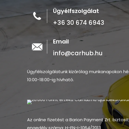
Ügyélfszolgálat
+36 30 674 6943
Email
info@carhub.hu
Ügyfélszolgálatunk kizárólag munkanapokon hé
10:00-18:00-ig hívható.
Az online fizetést a Barion Payment Zrt. biztosí
engedély száma: H-EN-I-1064/2013