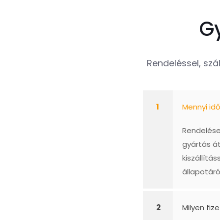
G
Rendeléssel, szál
1
Mennyi id
Rendelésed
gyártás á
kiszállít
állapotáró
2
Milyen fiz