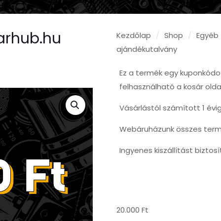
Carhub.hu
Kezdőlap
/
Shop
/
Egyéb
ajándékutalvány
Ez a termék egy kuponkódot
felhasználható a kosár olda
Vásárlástól számított 1 évi
Webáruházunk összes term
Ingyenes kiszállítást biztosí
20.000
Ft