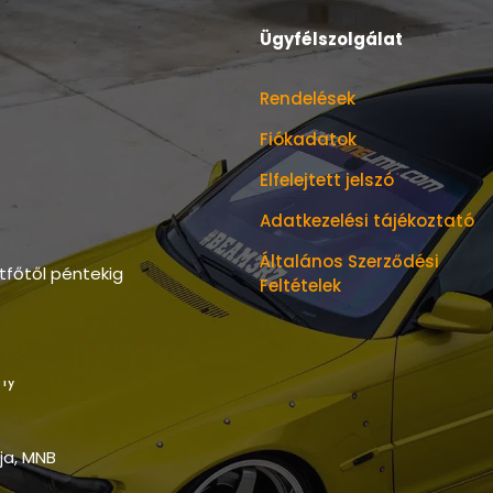
Ügyfélszolgálat
Rendelések
Fiókadatok
Elfelejtett jelszó
Adatkezelési tájékoztató
Általános Szerződési
tfőtől péntekig
Feltételek
tja, MNB