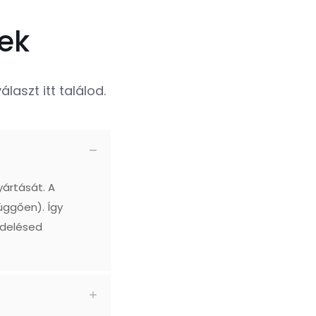
ek
laszt itt találod.
yártását. A
üggően). Így
ndelésed