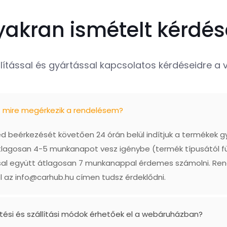
yakran ismételt kérdés
lítással és gyártással kapcsolatos kérdéseidre a vá
ő mire megérkezik a rendelésem?
 beérkezését követően 24 órán belül indítjuk a termékek g
tlagosan 4-5 munkanapot vesz igénybe (termék típusától f
ással együtt átlagosan 7 munkanappal érdemes számolni. Re
l az
info@carhub.hu
címen tudsz érdeklődni.
etési és szállítási módok érhetőek el a webáruházban?