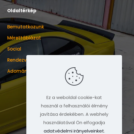
Oldaltérkép
Bemutatkozunk
Mérettáblázat
Social
Rendezvények
Adománygyűjtések
Ez a weboldal cookie-kat
használ a felhasználói élmény
javítása érdekében. A webhely
használatával Ön elfogadja
adatvédelmi irányelveinket
.