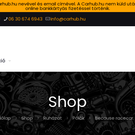
 Carhub.hu nevével és email címével. A Carhub.hu nem küld ut
online bankkártyás fizetéssel történik.
!
06 30 674 6943
info@carhub.hu
ió
Shop
dőlap
Shop
Ruházat
Pólók
Because racecar.