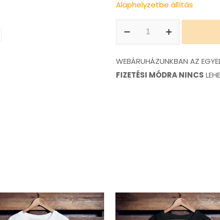
Alaphelyzetbe állítás
Because
racecar.
póló
WEBÁRUHÁZUNKBAN AZ EGYED
mennyiség
FIZETÉSI MÓDRA NINCS
LEH