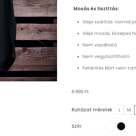
Mosás és tisztítás:
Gépi szárítás: normál 
Gépi mosás, közepes hőf
Nem vasalható
Nem vegytisztítható
Fehérítés klórt nem tar
6.990
Ft
Ruházat méretek
L
M
Szín