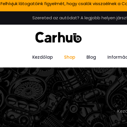
Felhívjuk látogatóink figyelmét, hogy csalók visszaélnek a
Szereted az autódat? A legjobb helyen jársz
Kezdőlap
Shop
Blog
Informác
Kez