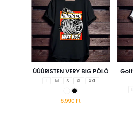
ÚÚÚRISTEN VERY BIG PÓLÓ
Gol
L
M
S
XL
XXL
6.990
Ft
Ennek
a
terméknek