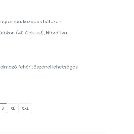
programon, közepes hőfokon
okon (40 Celsius!), kifordítva
talmazó fehérítőszerrel lehetséges
S
XL
XXL