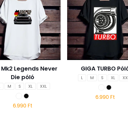
f Mk2 Legends Never
GIGA TURBO Pól
Die póló
L
M
S
XL
XX
L
M
S
XL
XXL
6.990
Ft
6.990
Ft
Ennek
a
Ennek
terméknek
a