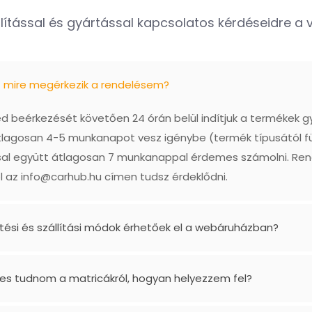
lítással és gyártással kapcsolatos kérdéseidre a vá
ő mire megérkezik a rendelésem?
 beérkezését követően 24 órán belül indítjuk a termékek g
tlagosan 4-5 munkanapot vesz igénybe (termék típusától f
ással együtt átlagosan 7 munkanappal érdemes számolni. Re
l az
info@carhub.hu
címen tudsz érdeklődni.
etési és szállítási módok érhetőek el a webáruházban?
es tudnom a matricákról, hogyan helyezzem fel?