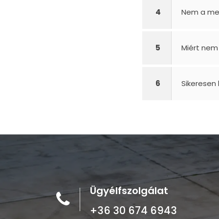
4
Nem a me
5
Miért nem
6
Sikeresen
Ügyélfszolgálat
+36 30 674 6943