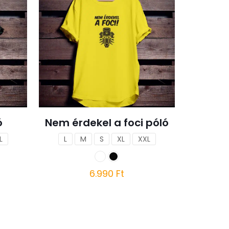
ó
Nem érdekel a foci póló
L
L
M
S
XL
XXL
6.990
Ft
Ennek
a
terméknek