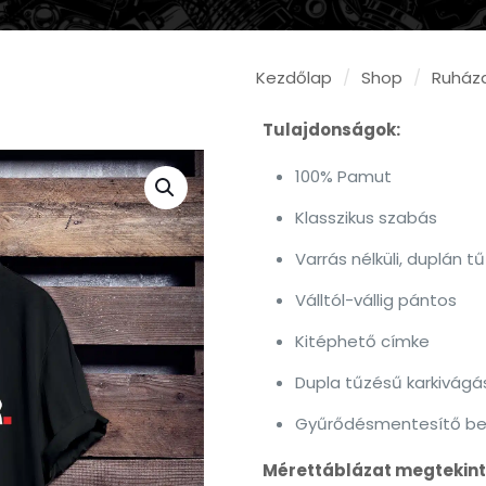
Kezdőlap
/
Shop
/
Ruház
Tulajdonságok:
100% Pamut
Klasszikus szabás
Varrás nélküli, duplán 
Válltól-vállig pántos
Kitéphető címke
Dupla tűzésű karkivágá
Gyűrődésmentesítő be
Mérettáblázat megtekint