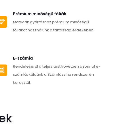
több
variációja
Prémium minőségű fóliák
van.
Matricák gyártáshoz prémium minőségű
A
fóliákat használunk a tartósság érdekében.
változatok
a
alon
termékoldalon
E-számla
tók
választhatók
Rendeléséről a teljesítést követően azonnal e-
ki
számlát küldünk a Számlázz.hu rendszerén
keresztül.
ek