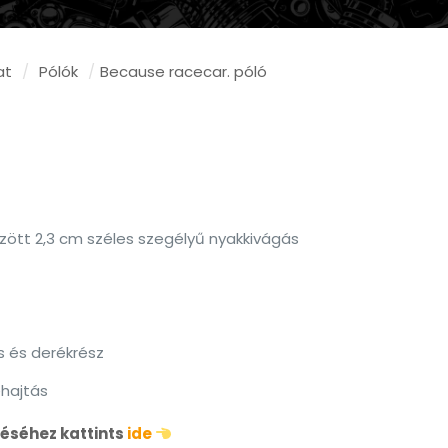
at
/
Pólók
/
Because racecar. póló
tűzött 2,3 cm széles szegélyű nyakkivágás
s és derékrész
hajtás
éséhez kattints
ide