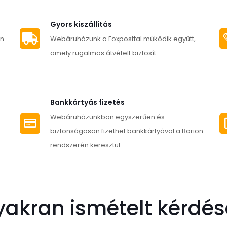
több
terméknek
variációja
több
Gyors kiszállítás
van.
variációja
an
Webáruházunk a Foxposttal működik együtt,
A
van.
amely rugalmas átvételt biztosít.
változatok
A
a
változatok
termékold
a
Bankkártyás fizetés
választha
termékoldalon
Webáruházunkban egyszerűen és
ki
választhatók
biztonságosan fizethet bankkártyával a Barion
ki
rendszerén keresztül.
yakran ismételt kérdés