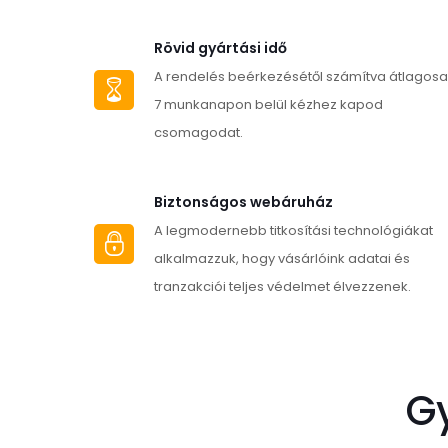
több
variációja
Rövid gyártási idő
van.
A rendelés beérkezésétől számítva átlagos
A
7 munkanapon belül kézhez kapod
változatok
csomagodat.
a
termékoldalon
Biztonságos webáruház
választhatók
A legmodernebb titkosítási technológiákat
ki
alkalmazzuk, hogy vásárlóink adatai és
tranzakciói teljes védelmet élvezzenek.
G