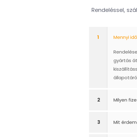
Rendeléssel, szál
1
Mennyi id
Rendelésed
gyártás á
kiszállít
állapotáró
2
Milyen fiz
3
Mit érdem