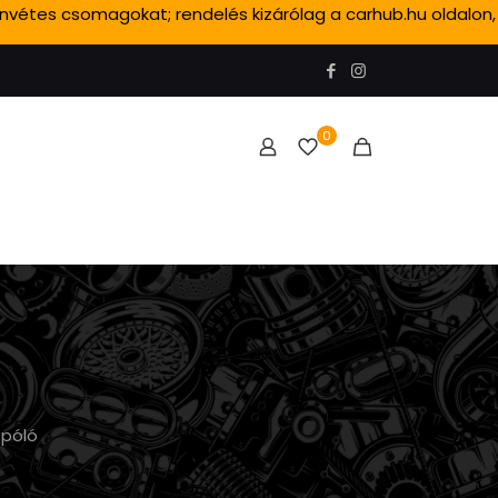
ánvétes csomagokat; rendelés kizárólag a carhub.hu oldalon,
0
 póló