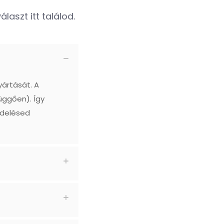
laszt itt találod.
yártását. A
üggően). Így
ndelésed